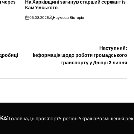
я через
На Харківщині загинув старший сержант із
У
Кам’янського
05.08.2026
Наумова Вікторія
on
Опубліковано
Наступний:
дробиці
Інформація щодо роботи громадського
транспорту у Дніпрі 2 липня
Головна
Дніпро
Спорт
У регіоні
Україна
Розміщення ре
acebook
Twitter
WhatsApp