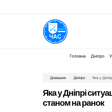
Перейти
до
вмісту
DPChas
Головна
Дніпро
У
Домашня
Дніпро
Яка у Дніпр
Яка у Дніпрі ситуа
станом на ранок