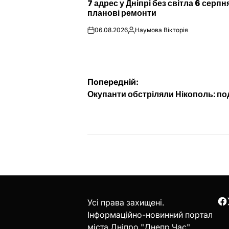
7 адрес у Дніпрі без світла 6 серпн
У
планові ремонти
06.08.2026
Наумова Вікторія
on
Опубліковано
Навігація
Попередній:
Окупанти обстріляли Нікополь: по
записів
Усі права захищені.
F
Інформаційно-новинний портал
міста Дніпро "Днепр Час".