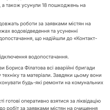
 а також усунули 18 пошкоджень на
овжать роботи за заявками містян на
жах водовідведення та усуненні
опостачання, що надійшли до «Контакт-
відключення водопостачання.
и Бориса Філатова всі аварійні бригади
 техніку та матеріали. Завдяки цьому вони
конувати будь-які ремонти на комунальних
ті готові оперативно взятися за ліквідацію
 до робіт за заявками містян на очищення