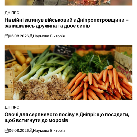
ДНІПРО
ОПУБЛІКУВАТИ
На війні загинув військовий з Дніпропетровщини –
У
залишились дружина та двоє синів
06.08.2026
Наумова Вікторія
on
Опубліковано
ДНІПРО
ОПУБЛІКУВАТИ
Овочі для серпневого посіву в Дніпрі: що посадити,
У
щоб встигнути до морозів
06.08.2026
Наумова Вікторія
on
Опубліковано