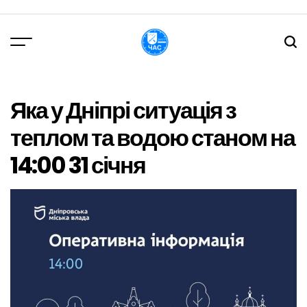
Перейти
до
вмісту
DPChas
Яка у Дніпрі ситуація з
теплом та водою станом на
14:00 31 січня