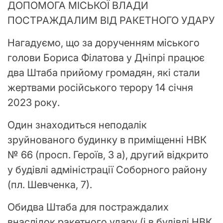
ДОПОМОГА МІСЬКОЇ ВЛАДИ
ПОСТРАЖДАЛИМ ВІД РАКЕТНОГО УДАРУ
Нагадуємо, що за дорученням міського
голови Бориса Філатова у Дніпрі працює
два Штаба прийому громадян, які стали
жертвами російського терору 14 січня
2023 року.
Один знаходиться неподалік
зруйнованого будинку в приміщенні НВК
№ 66 (просп. Героїв, 3 а), другий відкрито
у будівлі адміністрації Соборного району
(пл. Шевченка, 7).
Обидва Штаба для постраждалих
внаслідок ракетного удару (і в будівлі НВК