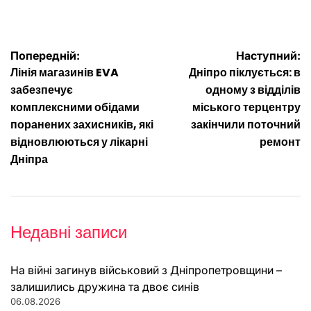
Навігація
Попередній:
Наступний:
Лінія магазинів EVA
Дніпро піклується: в
записів
забезпечує
одному з відділів
комплексними обідами
міського терцентру
поранених захисників, які
закінчили поточний
відновлюються у лікарні
ремонт
Дніпра
Недавні записи
На війні загинув військовий з Дніпропетровщини –
залишились дружина та двоє синів
06.08.2026