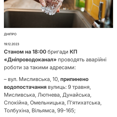
ДНІПРО
ОПУБЛІКУВАТИ
У
19.12.2023
Станом на 18:00
бригади
КП
«Дніпроводоканал»
проводять аварійні
роботи за такими адресами:
– вул. Мисливська, 10,
припинено
водопостачання
вулиць: 9 травня,
Мисливська, Лютнева, Дунайська,
Спокійна, Омельницька, Пʼятихатська,
Толбухіна, Вільямса, 99-165;