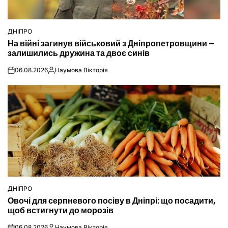
ДНІПРО
ОПУБЛІКУВАТИ
На війні загинув військовий з Дніпропетровщини –
У
залишились дружина та двоє синів
06.08.2026
Наумова Вікторія
on
Опубліковано
ДНІПРО
ОПУБЛІКУВАТИ
Овочі для серпневого посіву в Дніпрі: що посадити,
У
щоб встигнути до морозів
06.08.2026
Наумова Вікторія