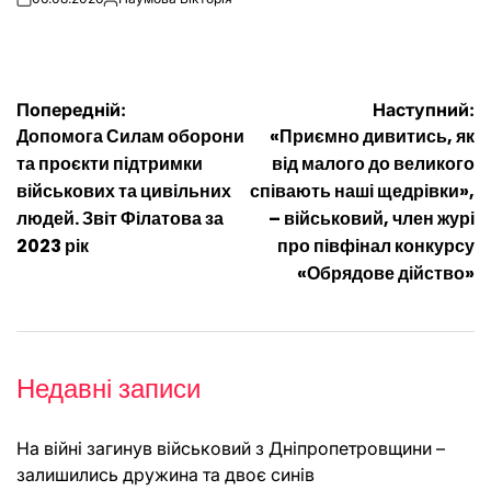
on
Опубліковано
Навігація
Попередній:
Наступний:
Допомога Силам оборони
«Приємно дивитись, як
записів
та проєкти підтримки
від малого до великого
військових та цивільних
співають наші щедрівки»,
людей. Звіт Філатова за
– військовий, член журі
2023 рік
про півфінал конкурсу
«Обрядове дійство»
Недавні записи
На війні загинув військовий з Дніпропетровщини –
залишились дружина та двоє синів