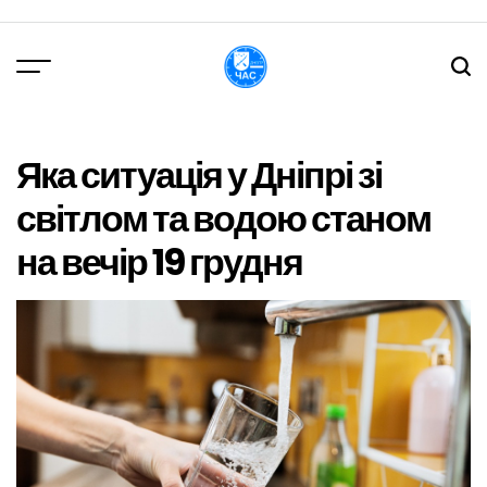
Перейти
до
вмісту
DPChas
Яка ситуація у Дніпрі зі
світлом та водою станом
на вечір 19 грудня