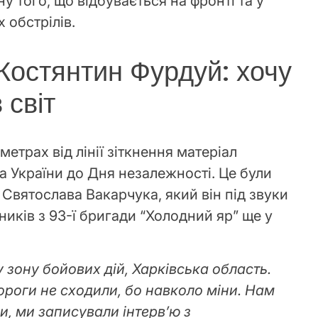
у того, що відбувається на фронті та у
 обстрілів.
Костянтин Фурдуй: хочу
 світ
метрах від лінії зіткнення матеріал
а України до Дня незалежності. Це були
Святослава Вакарчука, який він під звуки
ників з 93-ї бригади “Холодний яр” ще у
у зону бойових дій, Харківська область.
ороги не сходили, бо навколо міни. Нам
и, ми записували інтерв’ю з