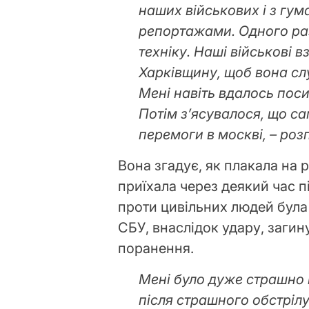
наших військових і з гум
репортажами. Одного ра
техніку. Наші військові 
Харківщину, щоб вона сл
Мені навіть вдалось пос
Потім з’ясувалося, що са
перемоги в москві, – роз
Вона згадує, як плакала на 
приїхала через деякий час п
проти цивільних людей була 
СБУ, внаслідок удару, загин
поранення.
Мені було дуже страшно 
після страшного обстрілу