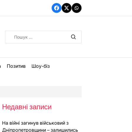
Facebook
Twitter
WhatsApp
Пошук:
а
Позитив
Шоу-біз
Недавні записи
На війні загинув військовий з
Дніпропетровщини – залишились