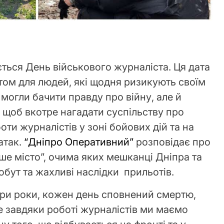
ається День військового журналіста. Ця дата
ятом для людей, які щодня ризикують своїм
могли бачити правду про війну, але й
 щоб вкотре нагадати суспільству про
ти журналістів у зоні бойових дій та на
атак.
“Дніпро Оперативний”
розповідає про
ше місто”, очима яких мешканці Дніпра та
обут та жахливі наслідки прильотів.
 три роки, кожен день сповнений смертю,
 завдяки роботі журналістів ми маємо