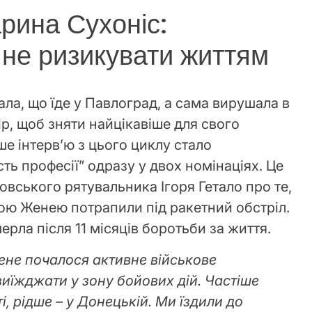
рина Сухоніс:
 не ризикувати життям
ла, що їде у Павлоград, а сама вирушала в
р, щоб зняти найцікавіше для свого
іше інтерв’ю з цього циклу стало
ь професії” одразу у двох номінаціях. Це
овського рятувальника Ігоря Гетало про те,
ною Женею потрапили під ракетний обстріл.
ерла після 11 місяців боротьби за життя.
мене почалося активне військове
виїжджати у зону бойових дій. Частіше
і, рідше – у Донецькій. Ми їздили до