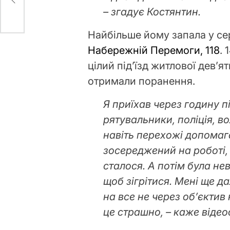
– згадує Костянтин.
Найбільше йому запала у се
Набережній Перемоги, 118
.
цілий під’їзд житлової дев’
отримали поранення.
Я приїхав через годину п
рятувальники, поліція, в
навіть перехожі допомага
зосереджений на роботі, 
сталося. А потім була нев
щоб зігрітися. Мені ще да
на все не через об’єктив 
це страшно, – каже віде