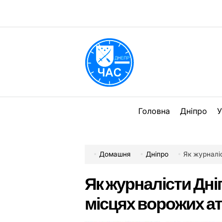
Перейти
до
вмісту
DPChas
Головна
Дніпро
У
Домашня
Дніпро
Як журналі
Як журналісти Дні
місцях ворожих ат