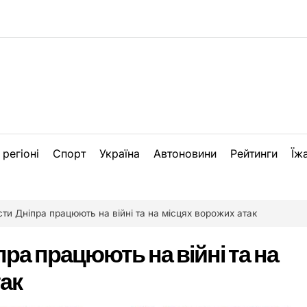
 регіоні
Спорт
Україна
Автоновини
Рейтинги
Їж
сти Дніпра працюють на війні та на місцях ворожих атак
пра працюють на війні та на
ак