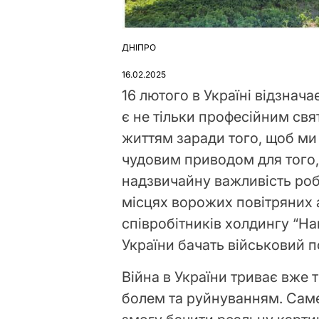
ДНІПРО
ОПУБЛІКУВАТИ
У
16.02.2025
16 лютого в Україні відзнач
є не тільки професійним св
життям заради того, щоб ми 
чудовим приводом для того,
надзвичайну важливість робо
місцях ворожих повітряних 
співробітників холдингу “На
України бачать військовий п
Війна в України триває вже
болем та руйнуванням. Саме