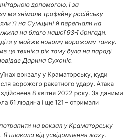
анітарною допомогою, і за
зу ми знімали трофейну російську
взяли її на Сумщині й перегнали на
ужила на благо нашої 93-ї бригади.
идіти у майже новому ворожому танку.
ме ця техніка рік тому була на параді
повідає Дарина Сухоніс.
руїнах вокзалу у Краматорську, куди
ісля ворожого ракетного удару. Атака
здійснена 8 квітня 2022 року. За даними
ула 61 людина і ще 121 – отримали
потрапити на вокзал у Краматорську
. Я плакала від усвідомлення жаху.