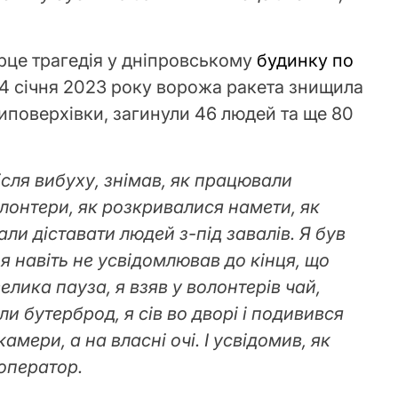
рце трагедія у дніпровському
будинку по
 14 січня 2023 року ворожа ракета знищила
ятиповерхівки, загинули 46 людей та ще 80
ісля вибуху, знімав, як працювали
олонтери, як розкривалися намети, як
ли діставати людей з-під завалів. Я був
я навіть не усвідомлював до кінця, що
елика пауза, я взяв у волонтерів чай,
ли бутерброд, я сів во дворі і подивився
камери, а на власні очі. І усвідомив, як
ооператор.