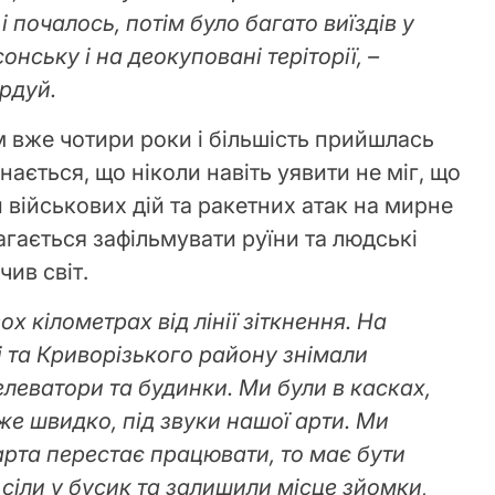
і почалось, потім було багато виїздів у
нську і на деокуповані теріторії, –
рдуй.
 вже чотири роки і більшість прийшлась
нається, що ніколи навіть уявити не міг, що
 військових дій та ракетних атак на мирне
агається зафільмувати руїни та людські
чив світ.
х кілометрах від лінії зіткнення. На
і та Криворізького району знімали
леватори та будинки. Ми були в касках,
е швидко, під звуки нашої арти. Ми
арта перестає працювати, то має бути
о сіли у бусик та залишили місце зйомки,