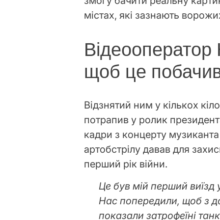
змогу бачити реальну картин
містах, які зазнають ворожих
Відеооператор 
щоб це побачив
Відзнятий ним у кількох кіло
потрапив у ролик президент
кадри з концерту музиканта 
артобстрілу давав для захис
перший рік війни.
Це був мій перший виїзд 
Нас попередили, щоб з д
показали затрофеїні танк