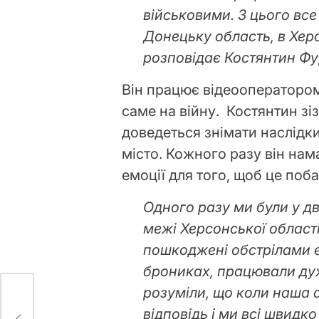
військовими. З цього все 
Донецьку область, в Херсо
розповідає Костянтин Фу
Він працює відеооператором
саме на війну. Костянтин зіз
доведеться знімати наслідки
місто. Кожного разу він нам
емоції для того, щоб це поба
Одного разу ми були у дво
межі Херсонської област
пошкоджені обстрілами е
брониках, працювали дуж
розуміли, що коли наша 
відповідь і ми всі швидк