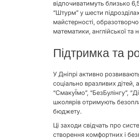
відпочиватимуть близько 6,5
“Штурм” у шести підрозділах
майстерності, образотворчог
математики, англійської та 
Підтримка та р
У Дніпрі активно розвивають
соціально вразливих дітей, а
“СмакуЇмо”, “БезБулінгу”, “
школярів отримують безопла
бюджету.
Ці заходи свідчать про систе
створення комфортних і без