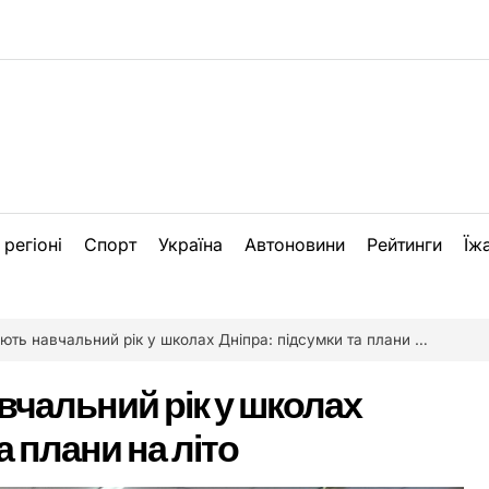
 регіоні
Спорт
Україна
Автоновини
Рейтинги
Їж
ь навчальний рік у школах Дніпра: підсумки та плани на літо
вчальний рік у школах
а плани на літо