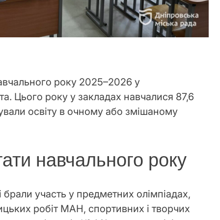
навчального року 2025–2026 у
та. Цього року у закладах навчалися 87,6
бували освіту в очному або змішаному
тати навчального року
і брали участь у предметних олімпіадах,
цьких робіт МАН, спортивних і творчих