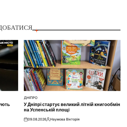
ДОБАТИСЯ
ДНІПРО
ОПУБЛІКУВАТИ
нують
У Дніпрі стартує великий літній книгообмін
У
на Успенській площі
09.08.2026
Наумова Вікторія
on
Опубліковано