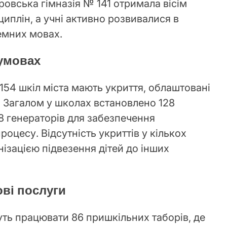
ровська гімназія № 141 отримала вісім
циплін, а учні активно розвивалися в
земних мовах.
 умовах
і 154 шкіл міста мають укриття, облаштовані
. Загалом у школах встановлено 128
8 генераторів для забезпечення
роцесу. Відсутність укриттів у кількох
ізацією підвезення дітей до інших
ові послуги
уть працювати 86 пришкільних таборів, де