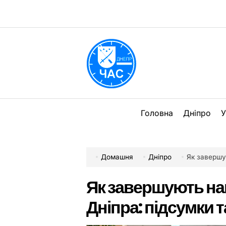
Перейти
до
вмісту
DPChas
Головна
Дніпро
У
Домашня
Дніпро
Як завершуют
Як завершують на
Дніпра: підсумки т