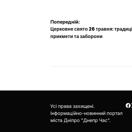
Навігація
Попередній:
Церковне свято 26 травня: традиці
записів
прикмети та заборони
Усі права захищені.
F
Інформаційно-новинний портал
міста Дніпро "Днепр Час".