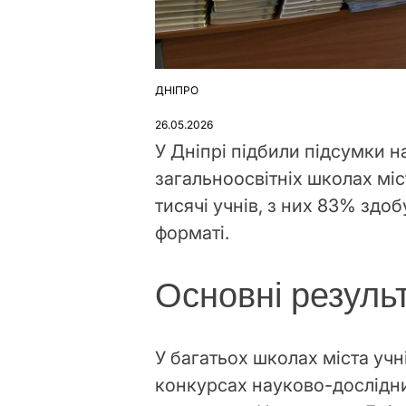
ДНІПРО
ОПУБЛІКУВАТИ
У
26.05.2026
У Дніпрі підбили підсумки 
загальноосвітніх школах міс
тисячі учнів, з них 83% здо
форматі.
Основні резуль
У багатьох школах міста учн
конкурсах науково-дослідни