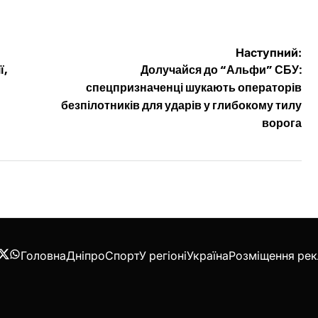
Наступний:
ї,
Долучайся до “Альфи” СБУ:
спецпризначенці шукають операторів
безпілотників для ударів у глибокому тилу
ворога
Головна
Дніпро
Спорт
У регіоні
Україна
Розміщення ре
acebook
Twitter
WhatsApp