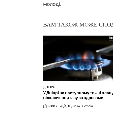
молоді.
ВАМ ТАКОЖ МОЖЕ СПО
ДНІПРО
ОПУБЛІКУВАТИ
У Дніпрі на наступному тижні пла
У
відключення газу за адресами
09.08.2026
Наумова Вікторія
on
Опубліковано