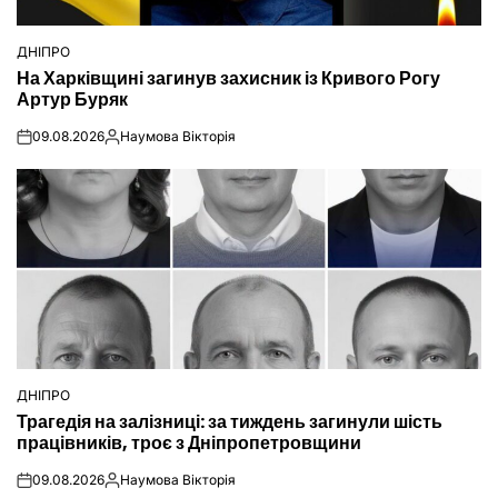
ДНІПРО
ОПУБЛІКУВАТИ
На Харківщині загинув захисник із Кривого Рогу
У
Артур Буряк
09.08.2026
Наумова Вікторія
on
Опубліковано
ДНІПРО
ОПУБЛІКУВАТИ
Трагедія на залізниці: за тиждень загинули шість
У
працівників, троє з Дніпропетровщини
09.08.2026
Наумова Вікторія
on
Опубліковано