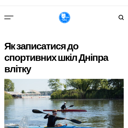
Перейти
до
вмісту
DPChas
Як записатися до
спортивних шкіл Дніпра
влітку