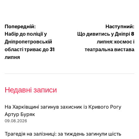
Навігація
Попередній:
Наступний:
Набір до поліції у
Що дивитись у Дніпрі 8
записів
Дніпропетровській
липня: космос і
області триває до 31
театральна вистава
липня
Недавні записи
На Харківщині загинув захисник із Кривого Рогу
Артур Буряк
09.08.2026
Трагедія на залізниці: за тиждень загинули шість