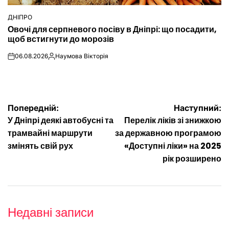
ДНІПРО
ОПУБЛІКУВАТИ
Овочі для серпневого посіву в Дніпрі: що посадити,
У
щоб встигнути до морозів
06.08.2026
Наумова Вікторія
on
Опубліковано
Навігація
Попередній:
Наступний:
У Дніпрі деякі автобусні та
Перелік ліків зі знижкою
записів
трамвайні маршрути
за державною програмою
змінять свій рух
«Доступні ліки» на 2025
рік розширено
Недавні записи