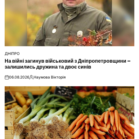
ДНІПРО
ОПУБЛІКУВАТИ
На війні загинув військовий з Дніпропетровщини –
У
залишились дружина та двоє синів
06.08.2026
Наумова Вікторія
on
Опубліковано