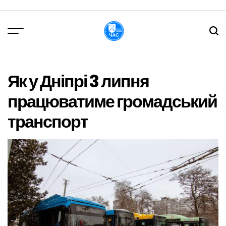
Перейти
до
вмісту
DPChas
Як у Дніпрі 3 липня
працюватиме громадський
транспорт