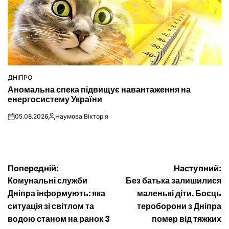
ДНІПРО
ОПУБЛІКУВАТИ
Аномальна спека підвищує навантаження на
У
енергосистему України
05.08.2026
Наумова Вікторія
on
Опубліковано
Навігація
Попередній:
Наступний:
Комунальні служби
Без батька залишилися
записів
Дніпра інформують: яка
маленькі діти. Боєць
ситуація зі світлом та
тероборони з Дніпра
водою станом на ранок 3
помер від тяжких