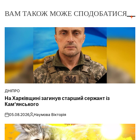
ВАМ ТАКОЖ МОЖЕ СПОДОБАТИСЯ
ДНІПРО
ОПУБЛІКУВАТИ
На Харківщині загинув старший сержант із
У
Кам’янського
05.08.2026
Наумова Вікторія
on
Опубліковано