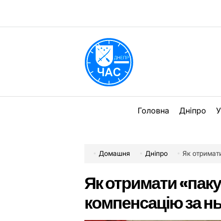
Перейти
до
вмісту
DPChas
Головна
Дніпро
У
Домашня
Дніпро
Як отримат
Як отримати «пак
компенсацію за н