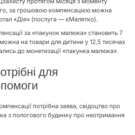
оцзахисту протягом місяця з моменту
ого, за грошовою компенсацією можна
ртал «Дія» (послуга — єМалятко).
пенсації за «пакунок малюка» становить 7
 можна на товари для дитини у 12,5 тисячах
днались до монетизації «пакунка малюка».
отрібні для
помоги
мпенсації потрібна заява, свідоцтво про
ка з пологового будинку про неотримання