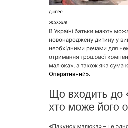
ДНІПРО
ОПУБЛІКУВАТИ
У
25.02.2025
В Україні батьки мають мож
новонароджену дитину у виг
необхідними речами для не
отримання грошової компенс
малюка», а також яка сума 
Оперативний
».
Що входить до 
хто може його 
«Пакунок малюка» – це одно