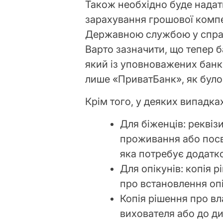
Також необхідно буде надат
зарахування грошової компен
Державною службою у справ
Варто зазначити, що тепер 
який із уповноважених банкі
лише «ПриватБанк», як було
Крім того, у деяких випадк
Для біженців: реквіз
проживання або посв
яка потребує додатк
Для опікунів: копія 
про встановлення опі
Копія рішення про в
вихователя або до ди