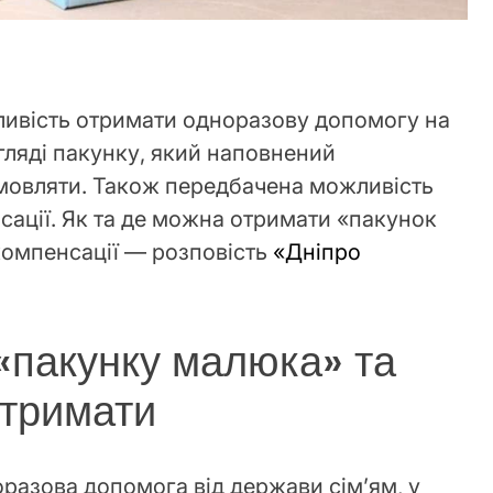
ливість отримати одноразову допомогу на
ляді пакунку, який наповнений
мовляти. Також передбачена можливість
ації. Як та де можна отримати «пакунок
компенсації — розповість
«
Дніпро
«пакунку малюка» та
отримати
разова допомога від держави сім’ям, у