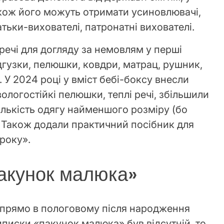
кож його можуть отримати усиновлювачі,
атьки-вихователі, патронатні вихователі.
 речі для догляду за немовлям у перші
ідгузки, пелюшки, ковдри, матрац, рушник,
. У 2024 році у вміст бебі-боксу внесли
вологостійкі пелюшки, теплі речі, збільшили
ількість одягу найменшого розміру (бо
 Також додали практичний посібник для
року».
акунок малюка»
 прямо в пологовому після народження
писки «пакунок малюка» був відсутній, то