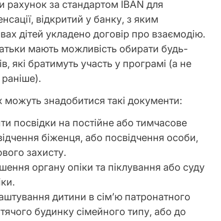
и рахунок за стандартом IBAN для
сації, відкритий у банку, з яким
ах дітей укладено договір про взаємодію.
батьки мають можливість обирати будь-
в, які братимуть участь у програмі (а не
 раніше).
ах можуть знадобитися такі документи:
ити посвідки на постійне або тимчасове
ідчення біженця, або посвідчення особи,
ового захисту.
рішення органу опіки та піклування або суду
ки.
лаштування дитини в сім’ю патронатного
тячого будинку сімейного типу, або до