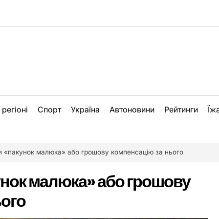
 регіоні
Спорт
Україна
Автоновини
Рейтинги
Їж
и «пакунок малюка» або грошову компенсацію за нього
унок малюка» або грошову
ього