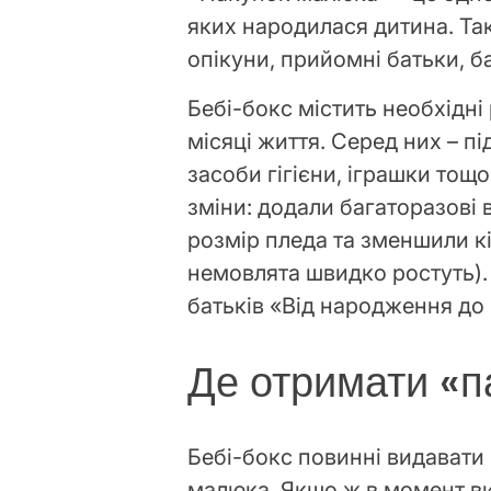
яких народилася дитина. Та
опікуни, прийомні батьки, б
Бебі-бокс містить необхідні
місяці життя. Серед них – п
засоби гігієни, іграшки тощо
зміни: додали багаторазові 
розмір пледа та зменшили к
немовлята швидко ростуть).
батьків «Від народження до 
Де отримати «п
Бебі-бокс повинні видавати
малюка. Якщо ж в момент ви