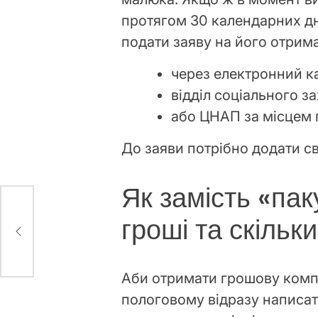
протягом 30 календарних дн
подати заяву на його отрим
через електронний к
відділ соціального з
або ЦНАП за місцем
До заяви потрібно додати с
Як замість «па
гроші та скільк
 у
Аби отримати грошову компе
пологовому відразу написати