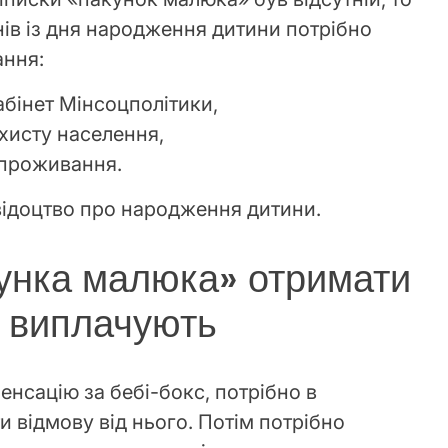
ів із дня народження дитини потрібно
ання:
абінет Мінсоцполітики,
ахисту населення,
 проживання.
відоцтво про народження дитини.
кунка малюка» отримати
и виплачують
нсацію за бебі-бокс, потрібно в
 відмову від нього. Потім потрібно