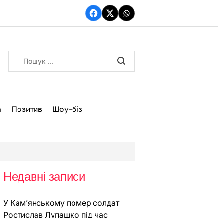
Facebook
Twitter
WhatsApp
Пошук:
а
Позитив
Шоу-біз
Недавні записи
У Кам’янському помер солдат
Ростислав Лупашко під час