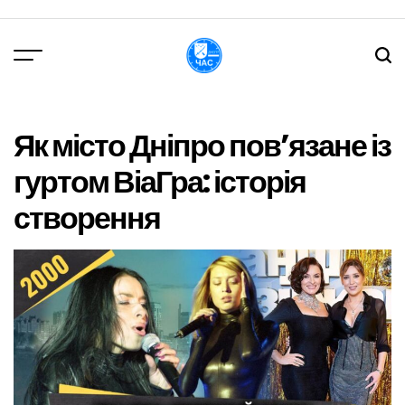
Перейти
до
вмісту
DPChas
Як місто Дніпро пов’язане із
гуртом ВіаГра: історія
створення