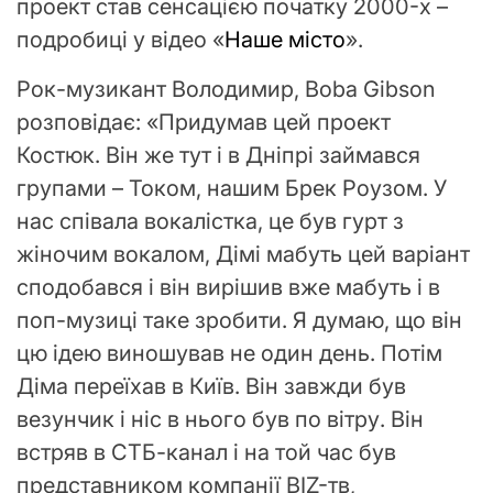
проект став сенсацією початку 2000-х –
подробиці у відео «
Наше місто
».
Рок-музикант Володимир, Boba Gibson
розповідає: «Придумав цей проект
Костюк. Він же тут і в Дніпрі займався
групами – Током, нашим Брек Роузом. У
нас співала вокалістка, це був гурт з
жіночим вокалом, Дімі мабуть цей варіант
сподобався і він вирішив вже мабуть і в
поп-музиці таке зробити. Я думаю, що він
цю ідею виношував не один день. Потім
Діма переїхав в Київ. Він завжди був
везунчик і ніс в нього був по вітру. Він
встряв в СТБ-канал і на той час був
представником компанії BIZ-тв,