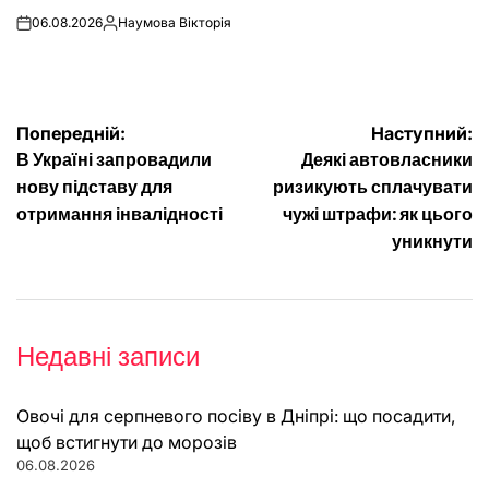
06.08.2026
Наумова Вікторія
on
Опубліковано
Навігація
Попередній:
Наступний:
В Україні запровадили
Деякі автовласники
записів
нову підставу для
ризикують сплачувати
отримання інвалідності
чужі штрафи: як цього
уникнути
Недавні записи
Овочі для серпневого посіву в Дніпрі: що посадити,
щоб встигнути до морозів
06.08.2026