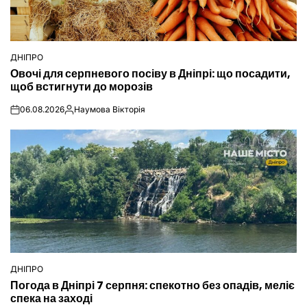
ДНІПРО
ОПУБЛІКУВАТИ
Овочі для серпневого посіву в Дніпрі: що посадити,
У
щоб встигнути до морозів
06.08.2026
Наумова Вікторія
on
Опубліковано
ДНІПРО
ОПУБЛІКУВАТИ
Погода в Дніпрі 7 серпня: спекотно без опадів, меліє
У
спека на заході