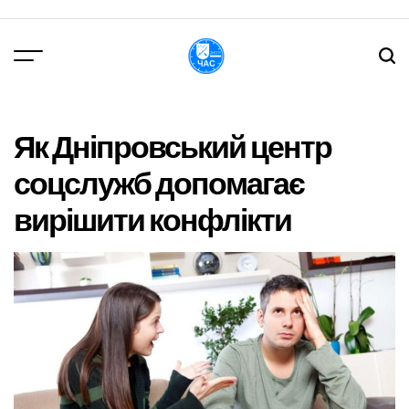
Перейти
до
вмісту
DPChas
Як Дніпровський центр
соцслужб допомагає
вирішити конфлікти