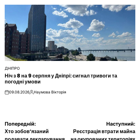
ДНІПРО
ОПУБЛІКУВАТИ
Ніч з 8 на 9 серпня у Дніпрі: сигнал тривоги та
У
погодні умови
09.08.2026
Наумова Вікторія
on
Опубліковано
Навігація
Попередній:
Наступний:
Хто зобов’язаний
Реєстрація втрати майна
подавати декларування
на окупованих територіях