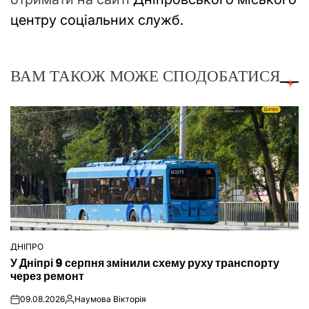
центру соціальних служб.
ВАМ ТАКОЖ МОЖЕ СПОДОБАТИСЯ
ДНІПРО
ОПУБЛІКУВАТИ
У Дніпрі 9 серпня змінили схему руху транспорту
У
через ремонт
09.08.2026
Наумова Вікторія
on
Опубліковано