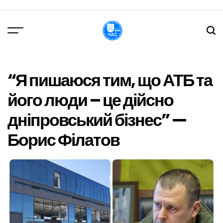
Перейти
до
вмісту
DPChas
“Я пишаюся тим, що АТБ та
його люди – це дійсно
дніпровський бізнес” —
Борис Філатов