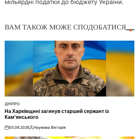
мільярдні податки до бюджету України.
ВАМ ТАКОЖ МОЖЕ СПОДОБАТИСЯ
ДНІПРО
ОПУБЛІКУВАТИ
На Харківщині загинув старший сержант із
У
Кам’янського
05.08.2026
Наумова Вікторія
on
Опубліковано