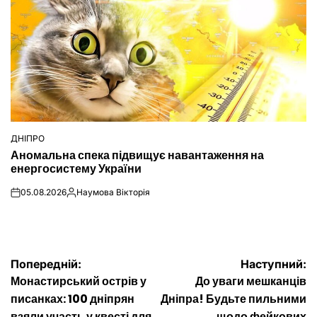
ДНІПРО
ОПУБЛІКУВАТИ
Аномальна спека підвищує навантаження на
У
енергосистему України
05.08.2026
Наумова Вікторія
on
Опубліковано
Навігація
Попередній:
Наступний:
Монастирський острів у
До уваги мешканців
записів
писанках: 100 дніпрян
Дніпра! Будьте пильними
взяли участь у квесті для
щодо фейкових