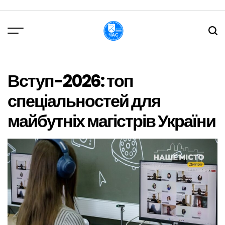
Перейти
до
вмісту
DPChas
Вступ-2026: топ
спеціальностей для
майбутніх магістрів України