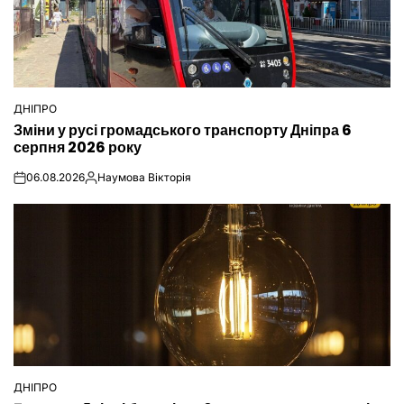
ДНІПРО
ОПУБЛІКУВАТИ
Зміни у русі громадського транспорту Дніпра 6
У
серпня 2026 року
06.08.2026
Наумова Вікторія
on
Опубліковано
ДНІПРО
ОПУБЛІКУВАТИ