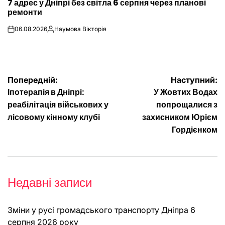
7 адрес у Дніпрі без світла 6 серпня через планові
У
ремонти
06.08.2026
Наумова Вікторія
on
Опубліковано
Навігація
Попередній:
Наступний:
Іпотерапія в Дніпрі:
У Жовтих Водах
записів
реабілітація військових у
попрощалися з
лісовому кінному клубі
захисником Юрієм
Гордієнком
Недавні записи
Зміни у русі громадського транспорту Дніпра 6
серпня 2026 року