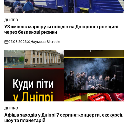
ДНІПРО
ОПУБЛІКУВАТИ
УЗ змінює маршрути поїздів на Дніпропетровщині
У
через безпекові ризики
07.08.2026
Наумова Вікторія
on
Опубліковано
ДНІПРО
ОПУБЛІКУВАТИ
Афіша заходів у Дніпрі 7 серпня: концерти, екскурсії,
У
шоу та планетарій