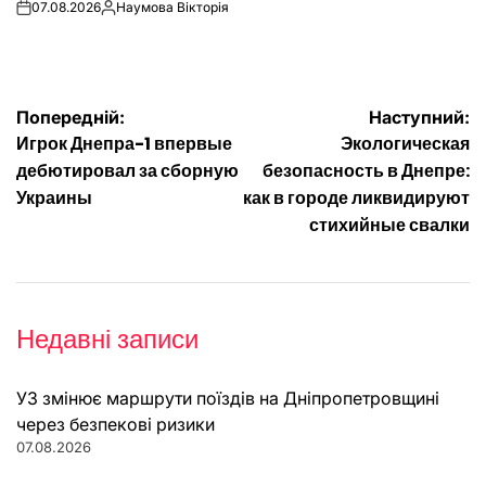
07.08.2026
Наумова Вікторія
on
Опубліковано
Навігація
Попередній:
Наступний:
Игрок Днепра-1 впервые
Экологическая
записів
дебютировал за сборную
безопасность в Днепре:
Украины
как в городе ликвидируют
стихийные свалки
Недавні записи
УЗ змінює маршрути поїздів на Дніпропетровщині
через безпекові ризики
07.08.2026