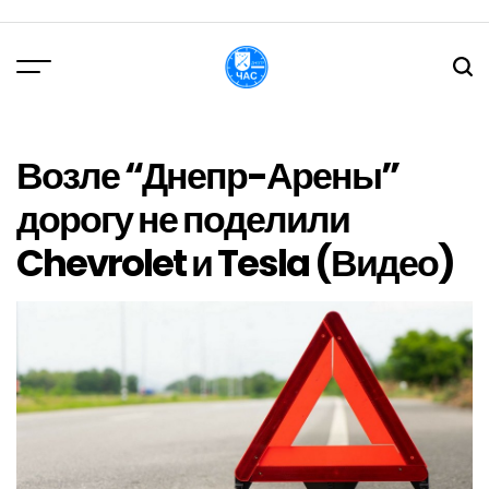
Перейти
до
вмісту
DPChas
Возле “Днепр-Арены”
дорогу не поделили
Chevrolet и Tesla (Видео)