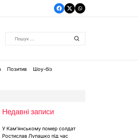
Facebook
Twitter
WhatsApp
Пошук:
а
Позитив
Шоу-біз
Недавні записи
У Кам’янському помер солдат
Ростислав Лупашко під час