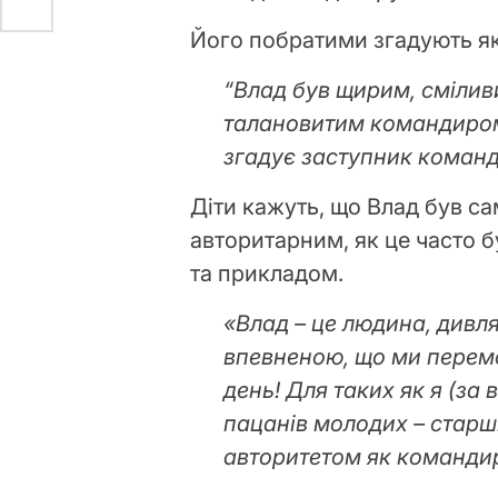
Його побратими згадують як
“Влад був щирим, смілив
талановитим командиром
згадує заступник команд
Діти кажуть, що Влад був с
авторитарним, як це часто б
та прикладом.
«Влад – це людина, дивл
впевненою, що ми перемо
день! Для таких як я (за
пацанів молодих – стар
авторитетом як командир!