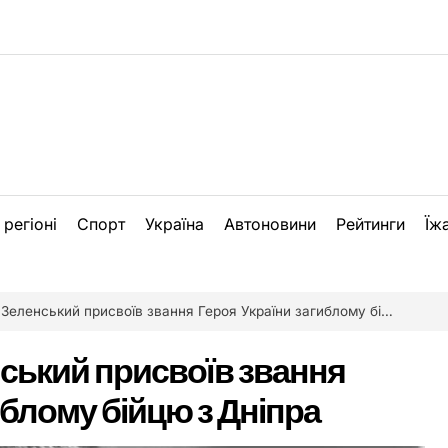
 регіоні
Спорт
Україна
Автоновини
Рейтинги
Їж
ленський присвоїв звання Героя України загиблому бійцю з Дніпра
ький присвоїв звання
иблому бійцю з Дніпра