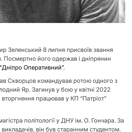
ир Зеленський 8 липня присвоїв звання
м. Посмертно його одержав і дніпрянин
“Дніпро Оперативний”
.
ав Скворцов командував ротою одного з
лодний Яр. Загинув у бою у квітні 2022
вторгнення працював у КП “Патріот”
гістра політології у ДНУ ім. О. Гончара. За
 викладачів, він був старанним студентом.