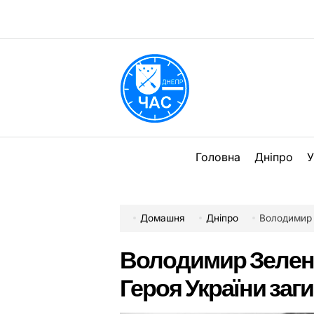
Перейти
до
вмісту
DPChas
Головна
Дніпро
У
Домашня
Дніпро
Володимир Зе
Володимир Зеленс
Героя України заг