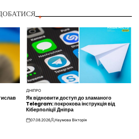
ДОБАТИСЯ
ДНІПРО
ОПУБЛІКУВАТИ
тислав
Як відновити доступ до зламаного
У
Telegram: покрокова інструкція від
Кіберполіції Дніпра
07.08.2026
Наумова Вікторія
on
Опубліковано