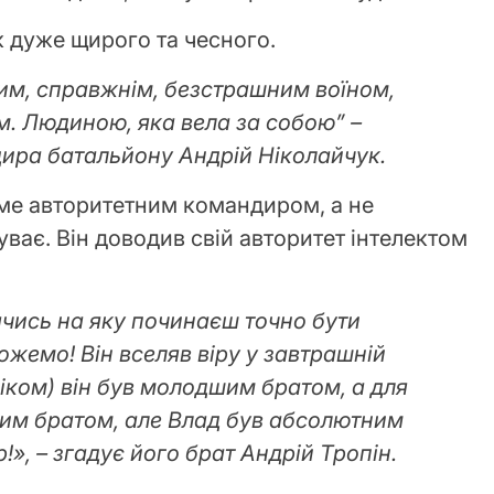
 дуже щирого та чесного.
им, справжнім, безстрашним воїном,
. Людиною, яка вела за собою” –
ира батальйону Андрій Ніколайчук.
аме авторитетним командиром, а не
уває. Він доводив свій авторитет інтелектом
ячись на яку починаєш точно бути
жемо! Він вселяв віру у завтрашній
 віком) він був молодшим братом, а для
шим братом, але Влад був абсолютним
», – згадує його брат Андрій Тропін.