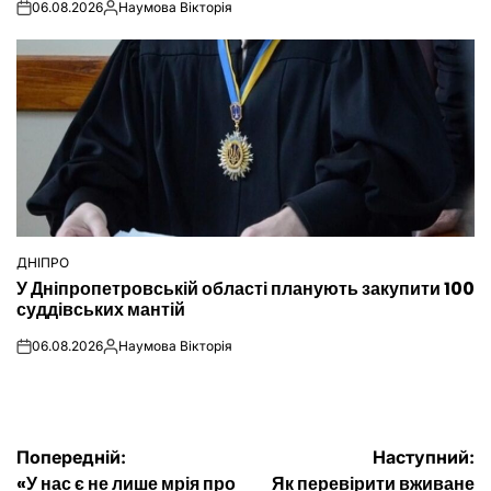
06.08.2026
Наумова Вікторія
on
Опубліковано
ДНІПРО
ОПУБЛІКУВАТИ
У Дніпропетровській області планують закупити 100
У
суддівських мантій
06.08.2026
Наумова Вікторія
on
Опубліковано
Навігація
Попередній:
Наступний:
«У нас є не лише мрія про
Як перевірити вживане