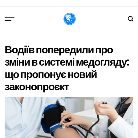
Перейти
до
вмісту
DPChas
Водіїв попередили про
зміни в системі медогляду:
що пропонує новий
законопроєкт