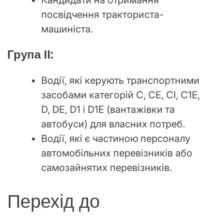
Кандидати на отримання
посвідчення тракториста-
машиніста.
Група II:
Водії, які керують транспортними
засобами категорій С, СЕ, СІ, С1Е,
D, DЕ, D1 і D1Е (вантажівки та
автобуси) для власних потреб.
Водії, які є частиною персоналу
автомобільних перевізників або
самозайнятих перевізників.
Перехід до