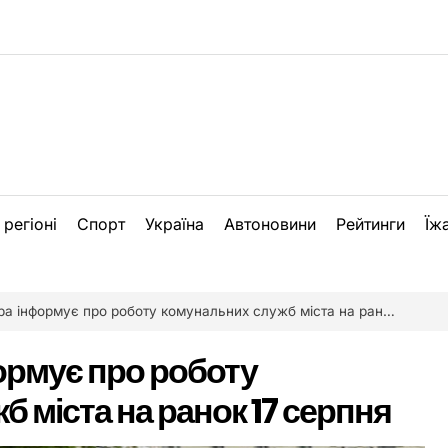
 регіоні
Спорт
Україна
Автоновини
Рейтинги
Їж
 інформує про роботу комунальних служб міста на ранок 17 серпня
ормує про роботу
 міста на ранок 17 серпня