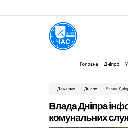
Перейти
до
вмісту
DPChas
Головна
Дніпро
У
Домашня
Дніпро
Влада Дніпра
Влада Дніпра інф
комунальних служб