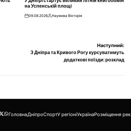
нують
У Дніпрі стартує великий літній книгообмін
У
на Успенській площі
09.08.2026
Наумова Вікторія
on
Опубліковано
Наступний:
З Дніпра та Кривого Рогу курсуватимуть
додаткові поїзди: розклад
Головна
Дніпро
Спорт
У регіоні
Україна
Розміщення ре
acebook
Twitter
WhatsApp