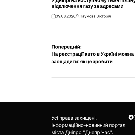
У Дніпрі на наступному тижні пла
У
відключення газу за адресами
09.08.2026
Наумова Вікторія
on
Опубліковано
Навігація
Попередній:
На реєстрації авто в Україні можна
записів
заощадити: як це зробити
Усі права захищені.
F
Інформаційно-новинний портал
міста Дніпро "Днепр Час".