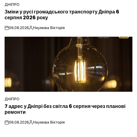
ДНІПРО
ОПУБЛІКУВАТИ
Зміни у русі громадського транспорту Дніпра 6
У
серпня 2026 року
06.08.2026
Наумова Вікторія
on
Опубліковано
ДНІПРО
ОПУБЛІКУВАТИ
7 адрес у Дніпрі без світла 6 серпня через планові
У
ремонти
06.08.2026
Наумова Вікторія
on
Опубліковано