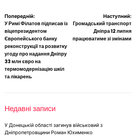
Навігація
Попередній:
Наступний:
У Римі Філатов підписав із
Громадський транспорт
записів
віцепрезидентом
Дніпра 12 липня
Європейського банку
працюватиме зі змінами
реконструкції та розвитку
угоду про надання Дніпру
33 млн євро на
термомодернізацію шкіл
та лікарень
Недавні записи
У Донецькій області загинув військовий з
Дніпропетровщини Роман Юхименко