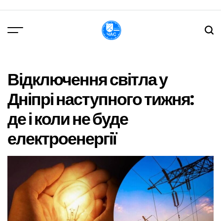
Перейти
до
вмісту
DPChas
Відключення світла у
Дніпрі наступного тижня:
де і коли не буде
електроенергії