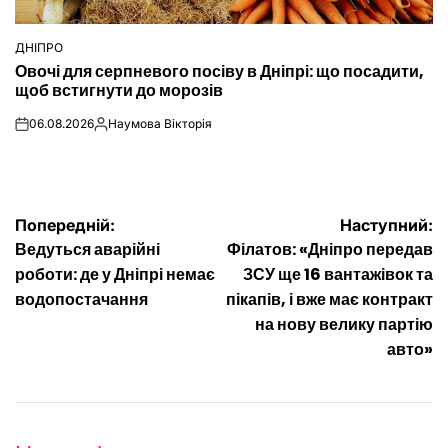
ДНІПРО
ОПУБЛІКУВАТИ
Овочі для серпневого посіву в Дніпрі: що посадити,
У
щоб встигнути до морозів
06.08.2026
Наумова Вікторія
on
Опубліковано
Навігація
Попередній:
Наступний:
Ведуться аварійні
Філатов: «Дніпро передав
записів
роботи: де у Дніпрі немає
ЗСУ ще 16 вантажівок та
водопостачання
пікапів, і вже має контракт
на нову велику партію
авто»