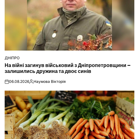
ДНІПРО
ОПУБЛІКУВАТИ
На війні загинув військовий з Дніпропетровщини –
У
залишились дружина та двоє синів
06.08.2026
Наумова Вікторія
on
Опубліковано