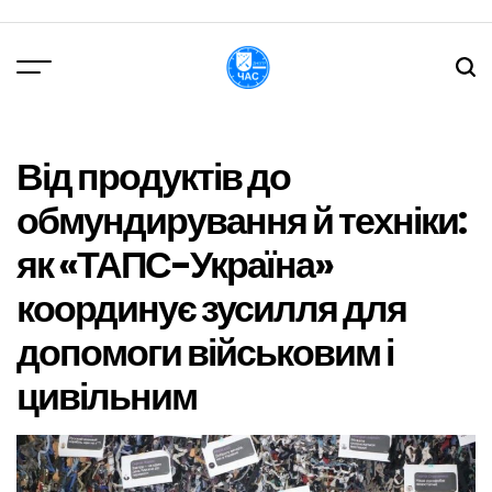
Перейти
до
вмісту
DPChas
Від продуктів до
обмундирування й техніки:
як «ТАПС-Україна»
координує зусилля для
допомоги військовим і
цивільним