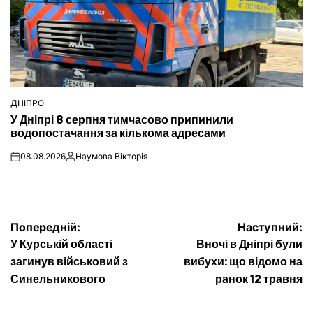
ДНІПРО
ОПУБЛІКУВАТИ
У Дніпрі 8 серпня тимчасово припинили
У
водопостачання за кількома адресами
08.08.2026
Наумова Вікторія
on
Опубліковано
Навігація
Попередній:
Наступний:
У Курській області
Вночі в Дніпрі були
записів
загинув військовий з
вибухи: що відомо на
Синельникового
ранок 12 травня