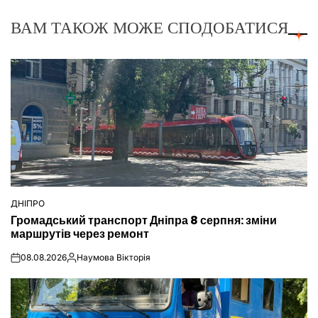
ВАМ ТАКОЖ МОЖЕ СПОДОБАТИСЯ
ДНІПРО
ОПУБЛІКУВАТИ
Громадський транспорт Дніпра 8 серпня: зміни
У
маршрутів через ремонт
08.08.2026
Наумова Вікторія
on
Опубліковано