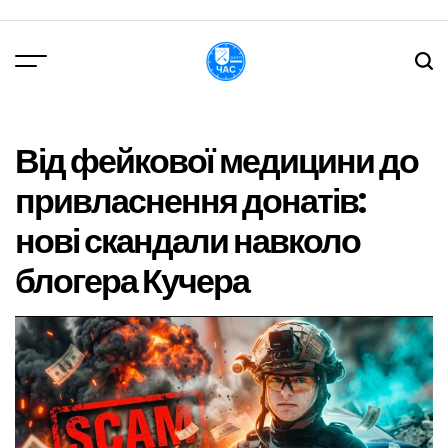
Перейти
до
вмісту
DPChas
Від фейкової медицини до
привласнення донатів:
нові скандали навколо
блогера Кучера