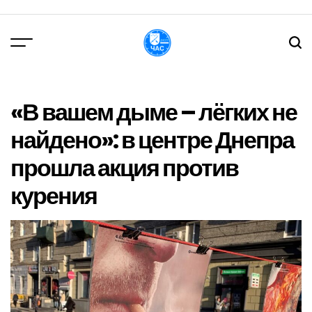
Перейти
до
вмісту
DPChas
«В вашем дыме – лёгких не
найдено»: в центре Днепра
прошла акция против
курения