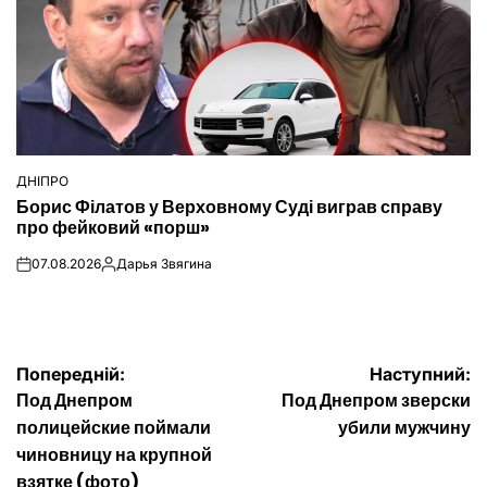
ДНІПРО
ОПУБЛІКУВАТИ
Борис Філатов у Верховному Суді виграв справу
У
про фейковий «порш»
07.08.2026
Дарья Звягина
on
Опубліковано
Навігація
Попередній:
Наступний:
Под Днепром
Под Днепром зверски
записів
полицейские поймали
убили мужчину
чиновницу на крупной
взятке (фото)