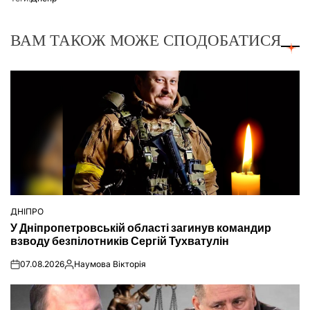
ВАМ ТАКОЖ МОЖЕ СПОДОБАТИСЯ
ДНІПРО
ОПУБЛІКУВАТИ
У Дніпропетровській області загинув командир
У
взводу безпілотників Сергій Тухватулін
07.08.2026
Наумова Вікторія
on
Опубліковано