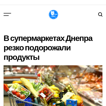
Перейти
до
вмісту
DPChas
В супермаркетах Днепра
резко подорожали
продукты