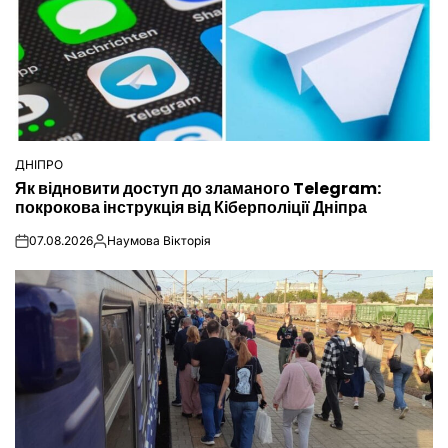
ДНІПРО
ОПУБЛІКУВАТИ
Як відновити доступ до зламаного Telegram:
У
покрокова інструкція від Кіберполіції Дніпра
07.08.2026
Наумова Вікторія
on
Опубліковано