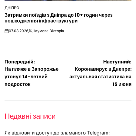
ДНІПРО
ОПУБЛІКУВАТИ
Затримки поїздів з Дніпра до 10+ годин через
У
пошкодження інфраструктури
07.08.2026
Наумова Вікторія
on
Опубліковано
Навігація
Попередній:
Наступний:
На пляже в Запорожье
Коронавирус в Днепре:
записів
утонул 14-летний
актуальная статистика на
подросток
15 июня
Недавні записи
Як відновити доступ до зламаного Telegram: