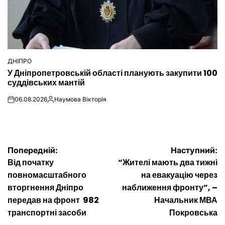
ДНІПРО
ОПУБЛІКУВАТИ
У Дніпропетровській області планують закупити 100
У
суддівських мантій
06.08.2026
Наумова Вікторія
on
Опубліковано
Навігація
Попередній:
Наступний:
Від початку
“Жителі мають два тижні
записів
повномасштабного
на евакуацію через
вторгнення Дніпро
наближення фронту”, –
передав на фронт 982
Начальник МВА
транспортні засоби
Покровська