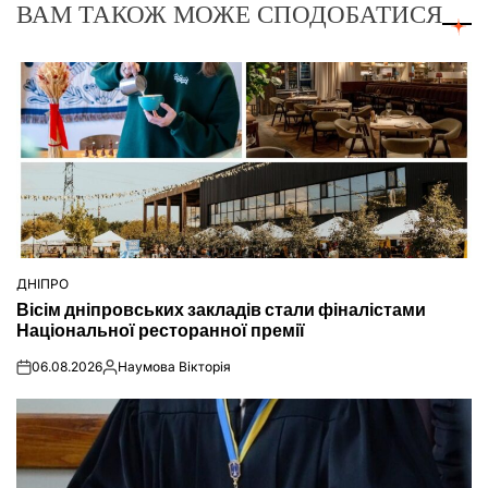
ВАМ ТАКОЖ МОЖЕ СПОДОБАТИСЯ
ДНІПРО
ОПУБЛІКУВАТИ
Вісім дніпровських закладів стали фіналістами
У
Національної ресторанної премії
06.08.2026
Наумова Вікторія
on
Опубліковано