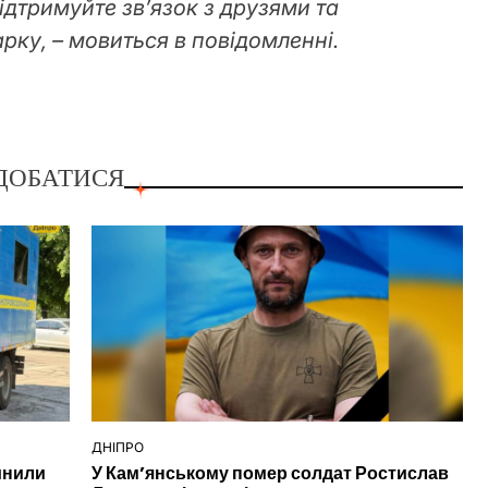
ідтримуйте звʼязок з друзями та
рку, – мовиться в повідомленні.
ДОБАТИСЯ
ДНІПРО
ОПУБЛІКУВАТИ
инили
У Кам’янському помер солдат Ростислав
У