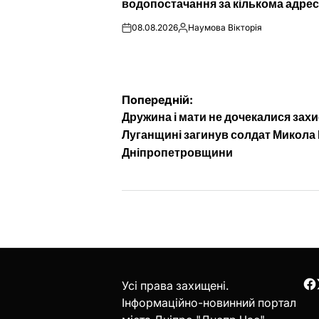
водопостачання за кількома адре
08.08.2026
Наумова Вікторія
on
Опубліковано
Навігація
Попередній:
Дружина і мати не дочекалися захи
записів
Луганщині загинув солдат Микола 
Дніпропетровщини
Усі права захищені.
F
Інформаційно-новинний портал