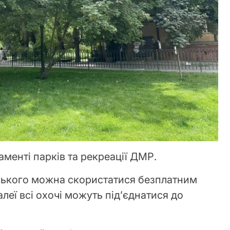
аменті парків та рекреації ДМР.
ського можна скористатися безплатним
алеї всі охочі можуть під’єднатися до