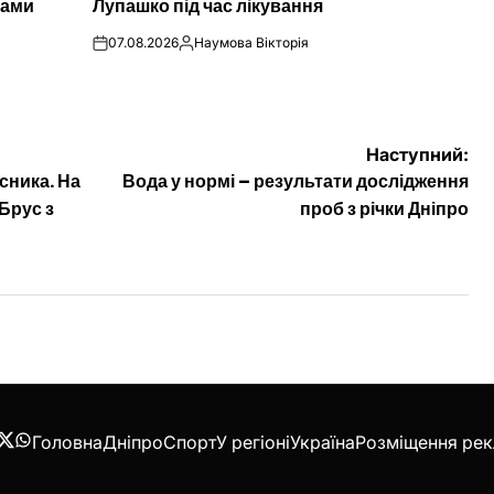
сами
Лупашко під час лікування
07.08.2026
Наумова Вікторія
on
Опубліковано
Наступний:
сника. На
Вода у нормі – результати дослідження
Брус з
проб з річки Дніпро
Головна
Дніпро
Спорт
У регіоні
Україна
Розміщення ре
acebook
Twitter
WhatsApp