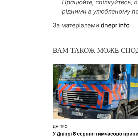
Працюйте, спілкуйтесь, п
рідними в улюбленому па
За матеріалами
dnepr.info
ВАМ ТАКОЖ МОЖЕ СПО
ДНІПРО
ОПУБЛІКУВАТИ
У Дніпрі 8 серпня тимчасово прип
У