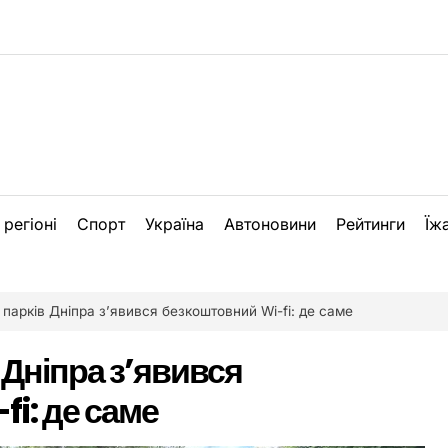
 регіоні
Спорт
Україна
Автоновини
Рейтинги
Їж
 парків Дніпра з’явився безкоштовний Wi-fi: де саме
 Дніпра з’явився
i: де саме