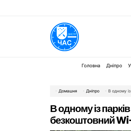
Перейти
до
вмісту
DPChas
Головна
Дніпро
У
Домашня
Дніпро
В одному із
В одному із парків
безкоштовний Wi-f