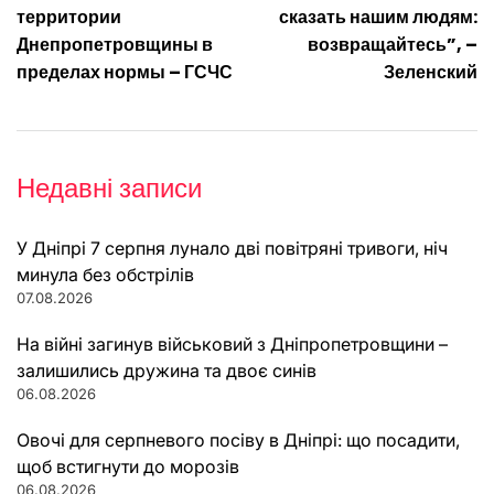
записів
территории
сказать нашим людям:
Днепропетровщины в
возвращайтесь”, –
пределах нормы – ГСЧС
Зеленский
Недавні записи
У Дніпрі 7 серпня лунало дві повітряні тривоги, ніч
минула без обстрілів
07.08.2026
На війні загинув військовий з Дніпропетровщини –
залишились дружина та двоє синів
06.08.2026
Овочі для серпневого посіву в Дніпрі: що посадити,
щоб встигнути до морозів
06.08.2026