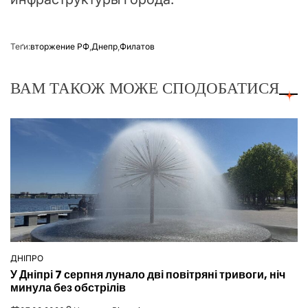
Теґи:
вторжение РФ
,
Днепр
,
Филатов
ВАМ ТАКОЖ МОЖЕ СПОДОБАТИСЯ
ДНІПРО
ОПУБЛІКУВАТИ
У Дніпрі 7 серпня лунало дві повітряні тривоги, ніч
У
минула без обстрілів