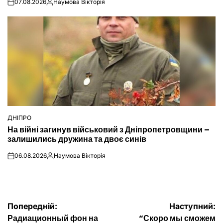
07.08.2026
Наумова Вікторія
on
Опубліковано
ДНІПРО
ОПУБЛІКУВАТИ
На війні загинув військовий з Дніпропетровщини –
У
залишились дружина та двоє синів
06.08.2026
Наумова Вікторія
on
Опубліковано
Навігація
Попередній:
Наступний:
Радиационный фон на
“Скоро мы сможем