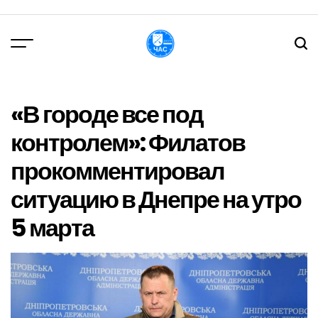
Перейти
до
вмісту
DPChas
«В городе все под
контролем»: Филатов
прокомментировал
ситуацию в Днепре на утро
5 марта