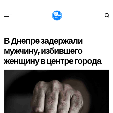
Перейти
до
вмісту
DPChas
В Днепре задержали
мужчину, избившего
женщину в центре города