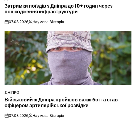
ОПУБЛІКУВАТИ
Затримки поїздів з Дніпра до 10+ годин через
У
пошкодження інфраструктури
07.08.2026
Наумова Вікторія
on
Опубліковано
ДНІПРО
ОПУБЛІКУВАТИ
Військовий зі Дніпра пройшов важкі бої та став
У
офіцером артилерійської розвідки
07.08.2026
Наумова Вікторія
on
Опубліковано