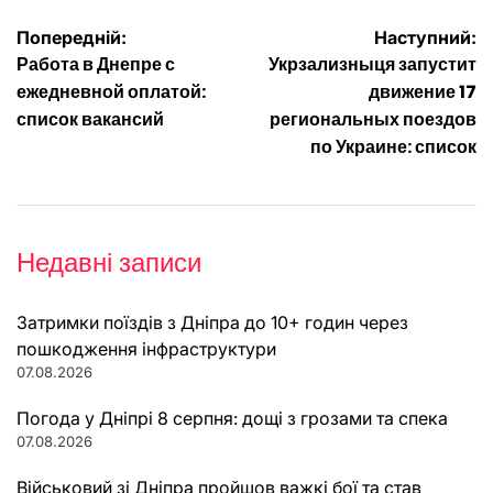
Навігація
Попередній:
Наступний:
Работа в Днепре с
Укрзализныця запустит
записів
ежедневной оплатой:
движение 17
список вакансий
региональных поездов
по Украине: список
Недавні записи
Затримки поїздів з Дніпра до 10+ годин через
пошкодження інфраструктури
07.08.2026
Погода у Дніпрі 8 серпня: дощі з грозами та спека
07.08.2026
Військовий зі Дніпра пройшов важкі бої та став