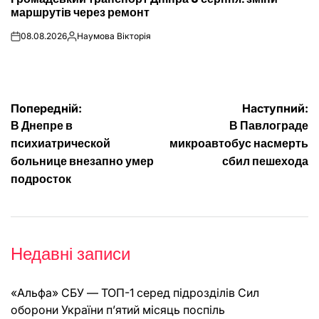
У
маршрутів через ремонт
08.08.2026
Наумова Вікторія
on
Опубліковано
Навігація
Попередній:
Наступний:
В Днепре в
В Павлограде
записів
психиатрической
микроавтобус насмерть
больнице внезапно умер
сбил пешехода
подросток
Недавні записи
«Альфа» СБУ — ТОП-1 серед підрозділів Сил
оборони України п’ятий місяць поспіль