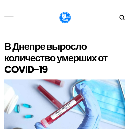
Перейти
до
вмісту
DPChas
В Днепре выросло
количество умерших от
COVID-19