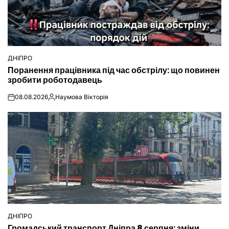
ДНІПРО
ОПУБЛІКУВАТИ
Поранення працівника під час обстрілу: що повинен
У
зробити роботодавець
08.08.2026
Наумова Вікторія
on
Опубліковано
ДНІПРО
ОПУБЛІКУВАТИ
Громадський транспорт Дніпра 8 серпня: зміни