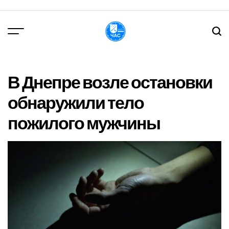
Перейти
до
вмісту
DPChas
В Днепре возле остановки
обнаружили тело
пожилого мужчины