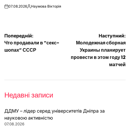
07.08.2026
Наумова Вікторія
on
Опубліковано
Навігація
Попередній:
Наступний:
Что продавали в “секс-
Молодежная сборная
записів
шопах” СССР
Украины планирует
провести в этом году 12
матчей
Недавні записи
ДДМУ – лідер серед університетів Дніпра за
науковою активністю
07.08.2026