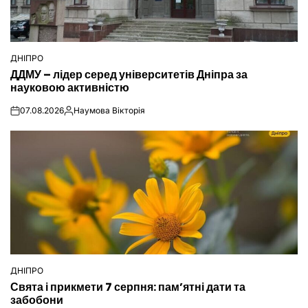
ДНІПРО
ОПУБЛІКУВАТИ
ДДМУ – лідер серед університетів Дніпра за
У
науковою активністю
07.08.2026
Наумова Вікторія
on
Опубліковано
ДНІПРО
ОПУБЛІКУВАТИ
Свята і прикмети 7 серпня: пам’ятні дати та
У
забобони