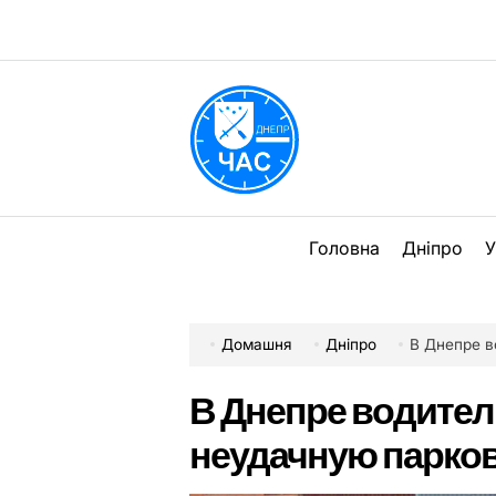
Перейти
до
вмісту
DPChas
Головна
Дніпро
У
Домашня
Дніпро
В Днепре в
В Днепре водител
неудачную парко