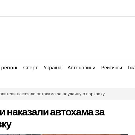
 регіоні
Спорт
Україна
Автоновини
Рейтинги
Їж
одители наказали автохама за неудачную парковку
и наказали автохама за
вку