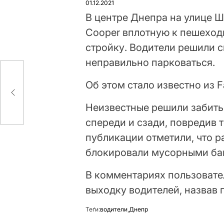
01.12.2021
В центре Днепра на улице Ш
Cooper вплотную к пешеход
стройку. Водители решили 
неправильно парковаться.
 от
Об этом стало известно из 
Неизвестные решили забить 
спереди и сзади, повредив
публикации отметили, что 
блокировали мусорными бак
В комментариях пользовате
выходку водителей, назвав
Теґи:
водители
,
Днепр