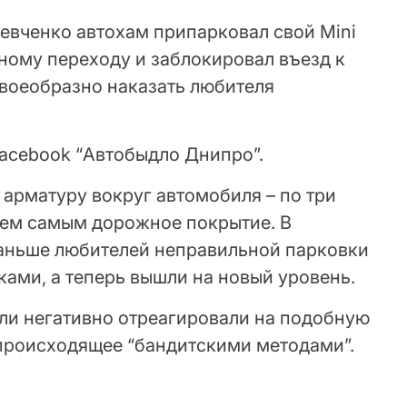
евченко автохам припарковал свой Mini
ному переходу и заблокировал въезд к
своеобразно наказать любителя
Facebook “Автобыдло Днипро”.
арматуру вокруг автомобиля – по три
 тем самым дорожное покрытие. В
раньше любителей неправильной парковки
ами, а теперь вышли на новый уровень.
ли негативно отреагировали на подобную
 происходящее “бандитскими методами”.