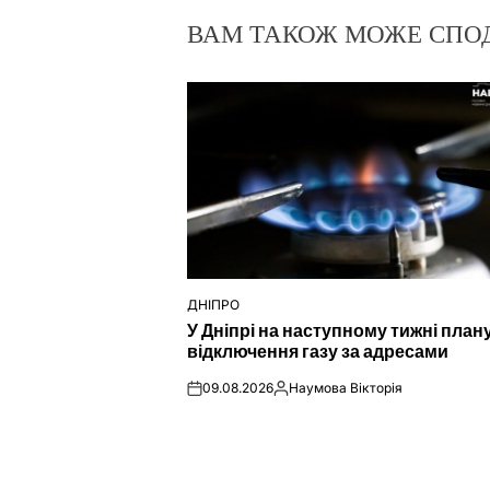
ВАМ ТАКОЖ МОЖЕ СПО
ДНІПРО
ОПУБЛІКУВАТИ
У Дніпрі на наступному тижні пла
У
відключення газу за адресами
09.08.2026
Наумова Вікторія
on
Опубліковано