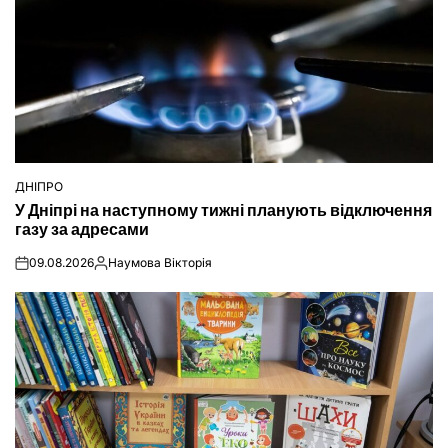
ДНІПРО
ОПУБЛІКУВАТИ
У Дніпрі на наступному тижні планують відключення
У
газу за адресами
09.08.2026
Наумова Вікторія
on
Опубліковано