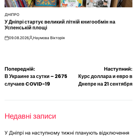
ДНІПРО
ОПУБЛІКУВАТИ
У Дніпрі стартує великий літній книгообмін на
У
Успенській площі
09.08.2026
Наумова Вікторія
on
Опубліковано
Навігація
Попередній:
Наступний:
В Украине за сутки – 2675
Курс доллара и евро в
записів
случаев COVID-19
Днепре на 21 сентября
Недавні записи
У Дніпрі на наступному тижні планують відключення