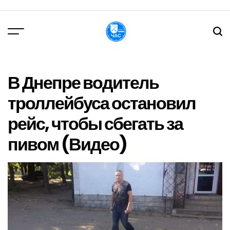
Перейти
до
вмісту
DPChas
В Днепре водитель
троллейбуса остановил
рейс, чтобы сбегать за
пивом (Видео)