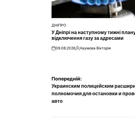
ДНІПРО
ОПУБЛІКУВАТИ
У Дніпрі на наступному тижні пла
У
відключення газу за адресами
09.08.2026
Наумова Вікторія
on
Опубліковано
Навігація
Попередній:
Украинским полицейским расшир
записів
полномочия для остановки и пров
авто