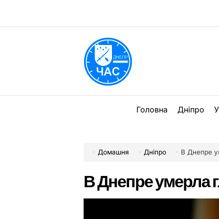
Перейти
до
вмісту
DPChas
Головна
Дніпро
У
Домашня
Дніпро
В Днепре у
В Днепре умерла 