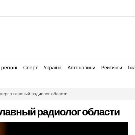
 регіоні
Спорт
Україна
Автоновини
Рейтинги
Їж
мерла главный радиолог области
главный радиолог области