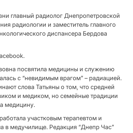
изни главный радиолог Днепропетровской
ния радиологии и заместитель главного
нкологического диспансера Бердова
Facebook.
вовна посвятила медицины и служению
алась с “невидимым врагом” – радиацией.
инают слова Татьяны о том, что средней
изиком и медиком, но семейные традиции
ла медицину.
 работала участковым терапевтом и
а в медучилище. Редакция “Днепр Час”