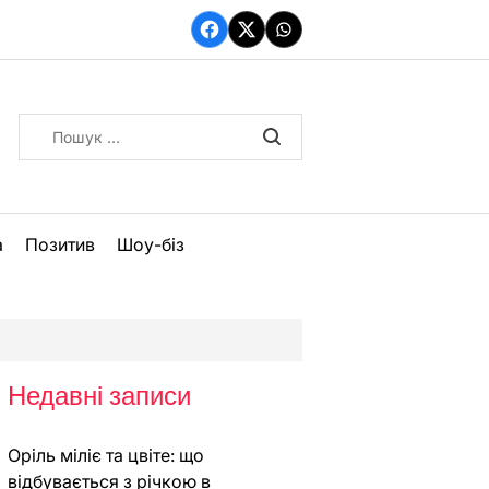
Facebook
Twitter
WhatsApp
Пошук:
а
Позитив
Шоу-біз
Недавні записи
Оріль міліє та цвіте: що
відбувається з річкою в