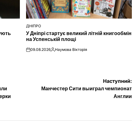
ДНІПРО
ОПУБЛІКУВАТИ
нують
У Дніпрі стартує великий літній книгообмін
У
на Успенській площі
09.08.2026
Наумова Вікторія
on
Опубліковано
Наступний:
или
Манчестер Сити выиграл чемпионат
ерки
Англии