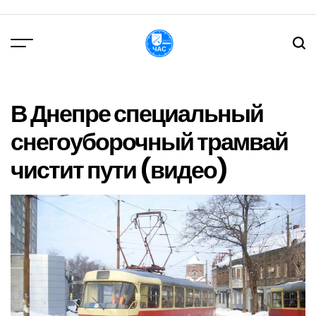
Перейти
до
вмісту
DPChas
В Днепре специальный
снегоуборочный трамвай
чистит пути (видео)