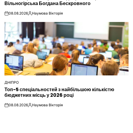
Вільногірська Богдана Бескровного
08.08.2026
Наумова Вікторія
on
Опубліковано
ДНІПРО
ОПУБЛІКУВАТИ
Топ-5 спеціальностей з найбільшою кількістю
У
бюджетних місць у 2026 році
08.08.2026
Наумова Вікторія
on
Опубліковано