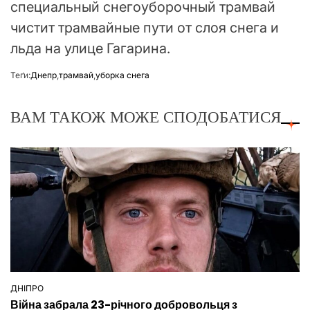
специальный снегоуборочный трамвай
чистит трамвайные пути от слоя снега и
льда на улице Гагарина.
Теґи:
Днепр
,
трамвай
,
уборка снега
ВАМ ТАКОЖ МОЖЕ СПОДОБАТИСЯ
ДНІПРО
ОПУБЛІКУВАТИ
Війна забрала 23-річного добровольця з
У