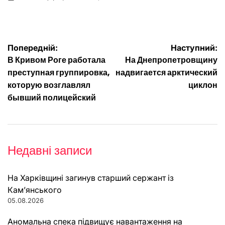
on
Опубліковано
Навігація
Попередній:
Наступний:
В Кривом Роге работала
На Днепропетровщину
записів
преступная группировка,
надвигается арктический
которую возглавлял
циклон
бывший полицейский
Недавні записи
На Харківщині загинув старший сержант із
Кам’янського
05.08.2026
Аномальна спека підвищує навантаження на