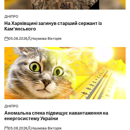
ДНІПРО
ОПУБЛІКУВАТИ
На Харківщині загинув старший сержант із
У
Кам’янського
05.08.2026
Наумова Вікторія
on
Опубліковано
ДНІПРО
ОПУБЛІКУВАТИ
Аномальна спека підвищує навантаження на
У
енергосистему України
05.08.2026
Наумова Вікторія