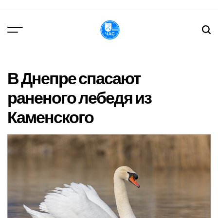
Перейти
до
вмісту
DPChas
В Днепре спасают
раненого лебедя из
Каменского