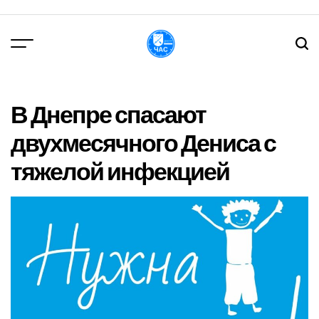
Перейти
до
вмісту
DPChas
В Днепре спасают
двухмесячного Дениса с
тяжелой инфекцией