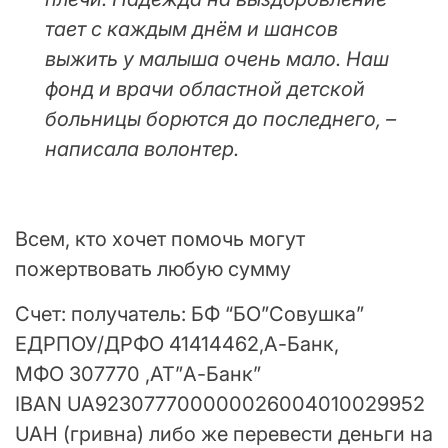
тает с каждым днём и шансов
выжить у малыша очень мало. Наш
фонд и врачи областной детской
больницы борются до последнего, –
написала волонтер.
Всем, кто хочет помочь могут
пожертвовать любую сумму
Cчет: получатель: БФ “БО”Совушка”
ЕДРПОУ/ДРФО 41414462,А-Банк,
МФО 307770 ,АТ”А-Банк”
IBAN UA923077700000026004010029952
UAH (гривна) либо же перевести деньги на