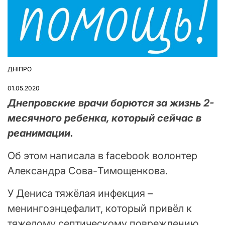
ДНІПРО
ОПУБЛІКУВАТИ
У
01.05.2020
Днепровские врачи борются за жизнь 2-
месячного ребенка, который сейчас в
реанимации.
Об этом написала в facebook волонтер
Александра Сова-Тимощенкова.
У Дениса тяжёлая инфекция –
менингоэнцефалит, который привёл к
тяжелому септическому повреждению