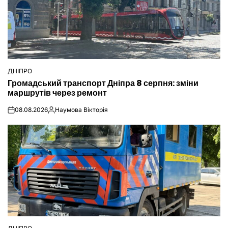
ДНІПРО
ОПУБЛІКУВАТИ
Громадський транспорт Дніпра 8 серпня: зміни
У
маршрутів через ремонт
08.08.2026
Наумова Вікторія
on
Опубліковано