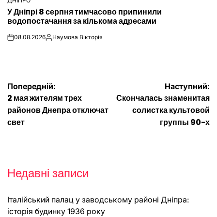
ДНІПРО
ОПУБЛІКУВАТИ
У Дніпрі 8 серпня тимчасово припинили
У
водопостачання за кількома адресами
08.08.2026
Наумова Вікторія
on
Опубліковано
Навігація
Попередній:
Наступний:
2 мая жителям трех
Скончалась знаменитая
записів
районов Днепра отключат
солистка культовой
свет
группы 90-х
Недавні записи
Італійський палац у заводському районі Дніпра:
історія будинку 1936 року