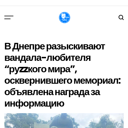
Перейти
до
вмісту
DPChas
В Днепре разыскивают
вандала-любителя
“руzzкого мира”,
осквернившего мемориал:
объявлена награда за
информацию