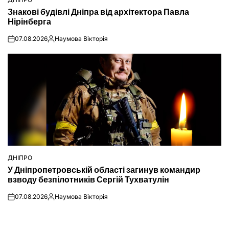
ОПУБЛІКУВАТИ
Знакові будівлі Дніпра від архітектора Павла
У
Нірінберга
07.08.2026
Наумова Вікторія
on
Опубліковано
ДНІПРО
ОПУБЛІКУВАТИ
У Дніпропетровській області загинув командир
У
взводу безпілотників Сергій Тухватулін
07.08.2026
Наумова Вікторія
on
Опубліковано