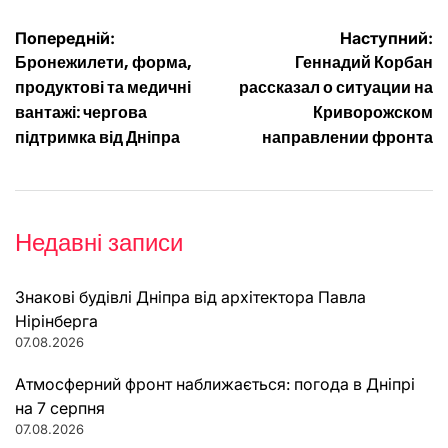
Навігація
Попередній:
Наступний:
Бронежилети, форма,
Геннадий Корбан
записів
продуктові та медичні
рассказал о ситуации на
вантажі: чергова
Криворожском
підтримка від Дніпра
направлении фронта
Недавні записи
Знакові будівлі Дніпра від архітектора Павла
Нірінберга
07.08.2026
Атмосферний фронт наближається: погода в Дніпрі
на 7 серпня
07.08.2026