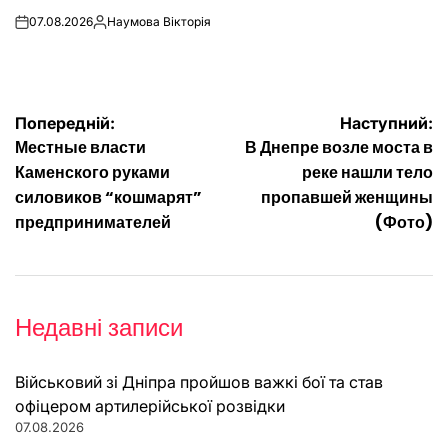
07.08.2026
Наумова Вікторія
on
Опубліковано
Навігація
Попередній:
Наступний:
Местные власти
В Днепре возле моста в
записів
Каменского руками
реке нашли тело
силовиков “кошмарят”
пропавшей женщины
предпринимателей
(Фото)
Недавні записи
Військовий зі Дніпра пройшов важкі бої та став
офіцером артилерійської розвідки
07.08.2026