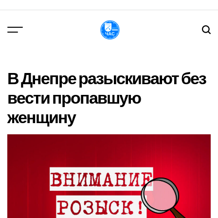
Перейти
до
вмісту
DPChas
В Днепре разыскивают без
вести пропавшую
женщину