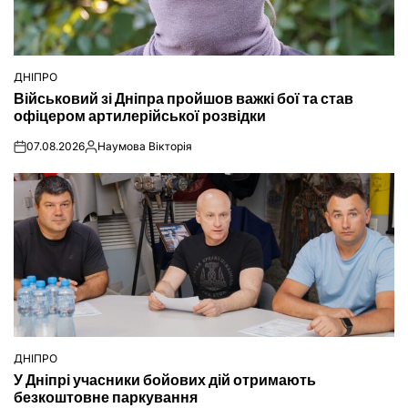
ДНІПРО
ОПУБЛІКУВАТИ
Військовий зі Дніпра пройшов важкі бої та став
У
офіцером артилерійської розвідки
07.08.2026
Наумова Вікторія
on
Опубліковано
ДНІПРО
ОПУБЛІКУВАТИ
У Дніпрі учасники бойових дій отримають
У
безкоштовне паркування