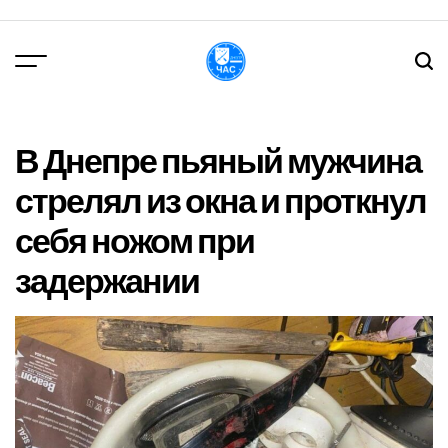
Перейти
до
вмісту
DPChas
В Днепре пьяный мужчина
стрелял из окна и проткнул
себя ножом при
задержании