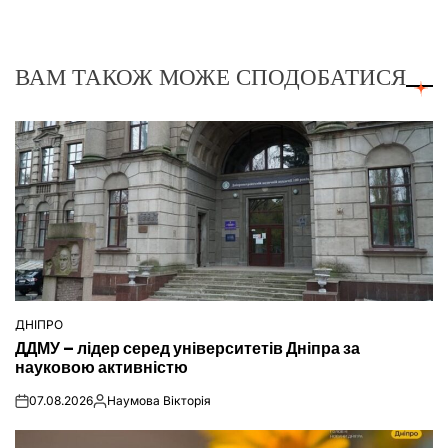
ВАМ ТАКОЖ МОЖЕ СПОДОБАТИСЯ
ДНІПРО
ОПУБЛІКУВАТИ
ДДМУ – лідер серед університетів Дніпра за
У
науковою активністю
07.08.2026
Наумова Вікторія
on
Опубліковано