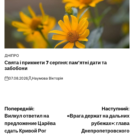
ДНІПРО
ОПУБЛІКУВАТИ
Свята і прикмети 7 серпня: пам’ятні дати та
У
забобони
07.08.2026
Наумова Вікторія
on
Опубліковано
Навігація
Попередній:
Наступний:
Вилкул ответил на
«Врага держат на дальних
записів
предложение Царёва
рубежах»: глава
сдать Кривой Рог
Днепропетровского