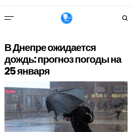
Перейти
до
вмісту
DPChas
В Днепре ожидается
дождь: прогноз погоды на
25 января