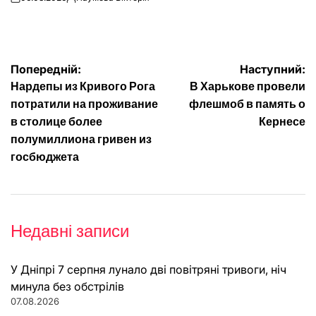
on
Опубліковано
Навігація
Попередній:
Наступний:
Нардепы из Кривого Рога
В Харькове провели
записів
потратили на проживание
флешмоб в память о
в столице более
Кернесе
полумиллиона гривен из
госбюджета
Недавні записи
У Дніпрі 7 серпня лунало дві повітряні тривоги, ніч
минула без обстрілів
07.08.2026