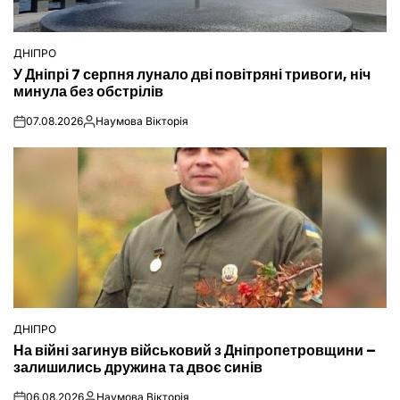
ДНІПРО
ОПУБЛІКУВАТИ
У Дніпрі 7 серпня лунало дві повітряні тривоги, ніч
У
минула без обстрілів
07.08.2026
Наумова Вікторія
on
Опубліковано
ДНІПРО
ОПУБЛІКУВАТИ
На війні загинув військовий з Дніпропетровщини –
У
залишились дружина та двоє синів
06.08.2026
Наумова Вікторія