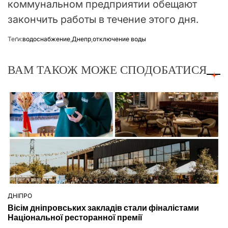
коммунальном предприятии обещают
закончить работы в течение этого дня.
Теґи:
водоснабжение
,
Днепр
,
отключение воды
ВАМ ТАКОЖ МОЖЕ СПОДОБАТИСЯ
ДНІПРО
ОПУБЛІКУВАТИ
Вісім дніпровських закладів стали фіналістами
У
Національної ресторанної премії