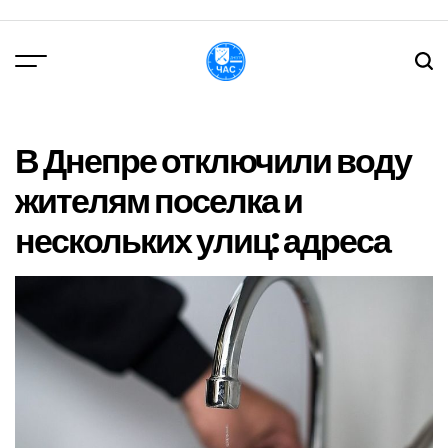
Перейти
до
вмісту
DPChas
В Днепре отключили воду
жителям поселка и
нескольких улиц: адреса