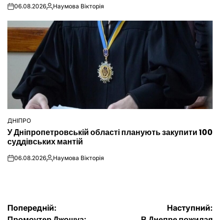
06.08.2026
Наумова Вікторія
on
Опубліковано
ДНІПРО
ОПУБЛІКУВАТИ
У Дніпропетровській області планують закупити 100
У
суддівських мантій
06.08.2026
Наумова Вікторія
on
Опубліковано
Навігація
Попередній:
Наступний:
Промоутер Джошуа:
В Днепре пожилая