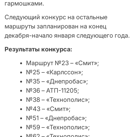
гармошками.
Следующий конкурс на остальные
маршруты запланирован на конец
декабря-начало января следующего года.
Результаты конкурса:
Маршрут №23 – «Смит»;
№25 – «Карлссон»;
№35 – «Днепробас»;
№36 – АТП-11205;
№38 – «Технополис»;
№43 – «Смит»;
№51 – «Днепробас»;
№59 – «Технополис»;
№62 – «Технополис»;