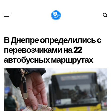
Перейти
до
вмісту
DPChas
В Днепре определились с
перевозчиками на 22
автобусных маршрутах