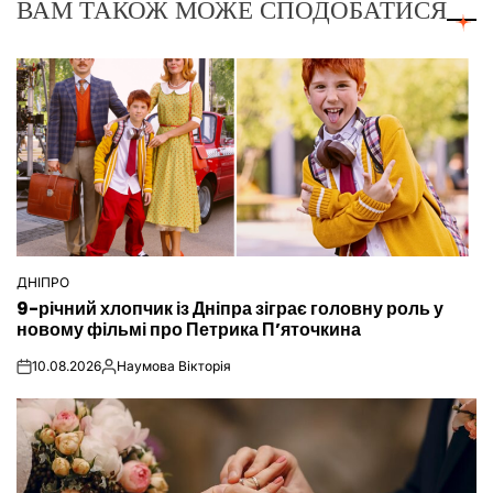
ВАМ ТАКОЖ МОЖЕ СПОДОБАТИСЯ
ДНІПРО
ОПУБЛІКУВАТИ
9-річний хлопчик із Дніпра зіграє головну роль у
У
новому фільмі про Петрика П’яточкина
10.08.2026
Наумова Вікторія
on
Опубліковано