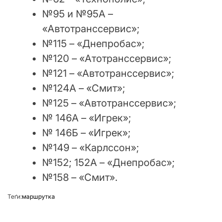
№95 и №95А –
«Автотранссервис»;
№115 – «Днепробас»;
№120 – «Атотранссервис»;
№121 – «Автотранссервис»;
№124А – «Смит»;
№125 – «Автотранссервис»;
№ 146А – «Игрек»;
№ 146Б – «Игрек»;
№149 – «Карлссон»;
№152; 152А – «Днепробас»;
№158 – «Смит».
Теґи:
маршрутка