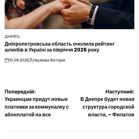
ДНІПРО
ОПУБЛІКУВАТИ
Дніпропетровська область очолила рейтинг
У
шлюбів в Україні за півріччя 2026 року
10.08.2026
Наумова Вікторія
on
Опубліковано
Навігація
Попередній:
Наступний:
Украинцам придут новые
В Днепре будет новая
записів
платежки за коммуналку с
структура городской
абонплатой на все
власти, – Филатов