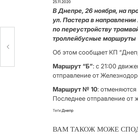
25.11.2020
В Днепре, 26 ноября, на п
ул. Пастера в направлении
по переустройству трамвай
троллейбусные маршруты “
 не
Об этом сообщает КП “Днеп
Маршрут “Б”
: с 21:00 движ
отправление от Железнодоро
Маршрут № 10
: отменяются 
Последнее отправление от ж
Теґи:
Днепр
ВАМ ТАКОЖ МОЖЕ СПО