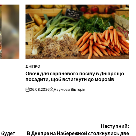
ДНІПРО
ОПУБЛІКУВАТИ
Овочі для серпневого посіву в Дніпрі: що
У
посадити, щоб встигнути до морозів
06.08.2026
Наумова Вікторія
on
Опубліковано
Наступний:
е будет
В Днепре на Набережной столкнулись две