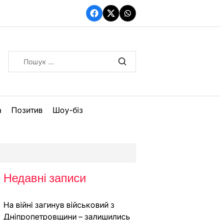
Facebook
Twitter
WhatsApp
Пошук:
а
Позитив
Шоу-біз
Недавні записи
На війні загинув військовий з
Дніпропетровщини – залишились