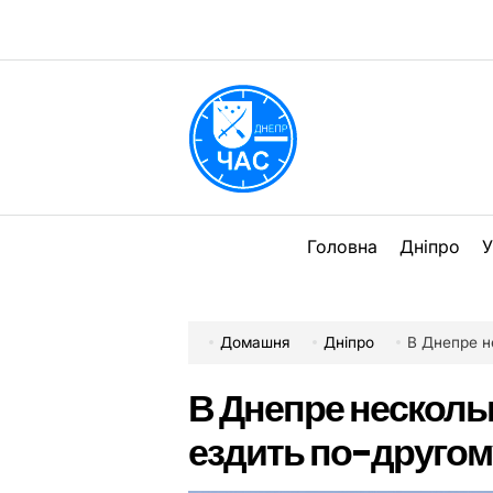
Перейти
до
вмісту
DPChas
Головна
Дніпро
У
Домашня
Дніпро
В Днепре н
В Днепре несколь
ездить по-другом