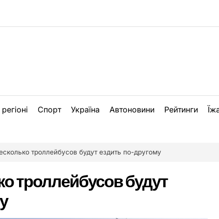
 регіоні
Спорт
Україна
Автоновини
Рейтинги
Їж
есколько троллейбусов будут ездить по-другому
ко троллейбусов будут
у