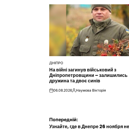
ДНІПРО
ОПУБЛІКУВАТИ
На війні загинув військовий з
У
Дніпропетровщини – залишились
дружина та двоє синів
06.08.2026
Наумова Вікторія
on
Опубліковано
Навігація
Попередній:
Узнайте, где в Днепре 26 ноября н