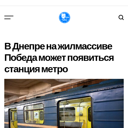
Перейти
до
вмісту
DPChas
В Днепре на жилмассиве
Победа может появиться
станция метро