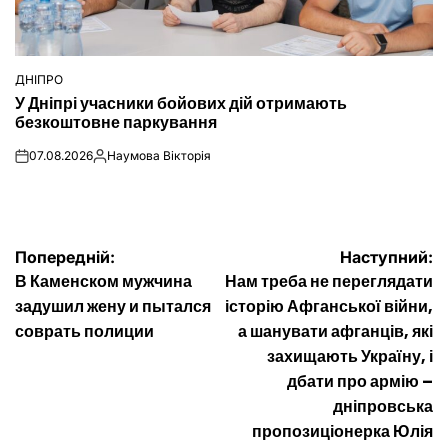
ДНІПРО
ОПУБЛІКУВАТИ
У Дніпрі учасники бойових дій отримають
У
безкоштовне паркування
07.08.2026
Наумова Вікторія
on
Опубліковано
Навігація
Попередній:
Наступний:
В Каменском мужчина
Нам треба не переглядати
записів
задушил жену и пытался
історію Афганської війни,
соврать полиции
а шанувати афганців, які
захищають Україну, і
дбати про армію –
дніпровська
пропозиціонерка Юлія