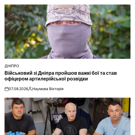
ДНІПРО
ОПУБЛІКУВАТИ
Військовий зі Дніпра пройшов важкі бої та став
У
офіцером артилерійської розвідки
07.08.2026
Наумова Вікторія
on
Опубліковано