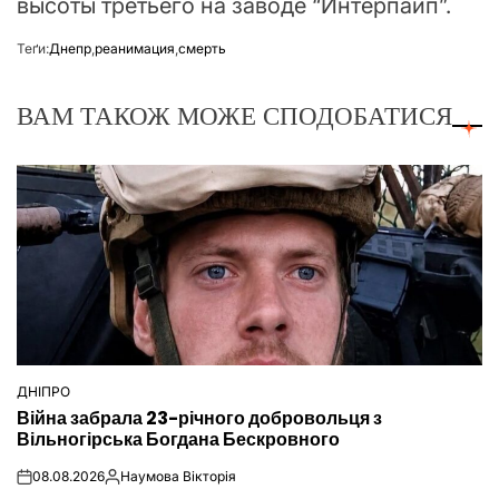
высоты третьего на заводе “Интерпайп”.
Теґи:
Днепр
,
реанимация
,
смерть
ВАМ ТАКОЖ МОЖЕ СПОДОБАТИСЯ
ДНІПРО
ОПУБЛІКУВАТИ
Війна забрала 23-річного добровольця з
У
Вільногірська Богдана Бескровного
08.08.2026
Наумова Вікторія
on
Опубліковано