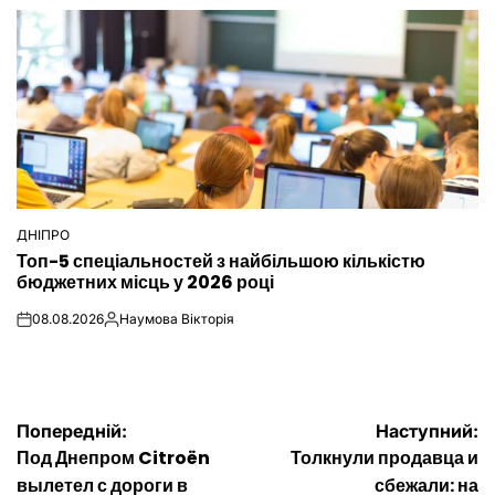
ДНІПРО
ОПУБЛІКУВАТИ
Топ-5 спеціальностей з найбільшою кількістю
У
бюджетних місць у 2026 році
08.08.2026
Наумова Вікторія
on
Опубліковано
Навігація
Попередній:
Наступний:
Под Днепром Citroën
Толкнули продавца и
записів
вылетел с дороги в
сбежали: на