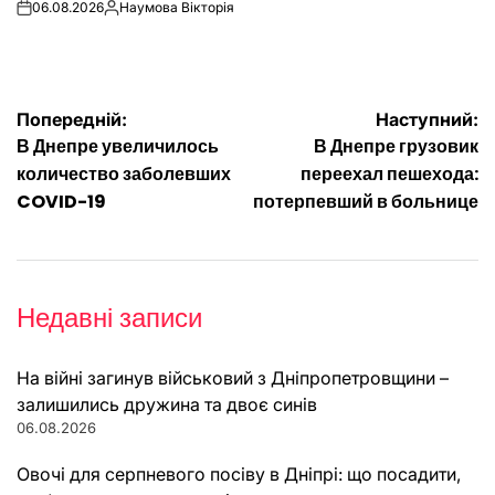
06.08.2026
Наумова Вікторія
on
Опубліковано
Навігація
Попередній:
Наступний:
В Днепре увеличилось
В Днепре грузовик
записів
количество заболевших
переехал пешехода:
COVID-19
потерпевший в больнице
Недавні записи
На війні загинув військовий з Дніпропетровщини –
залишились дружина та двоє синів
06.08.2026
Овочі для серпневого посіву в Дніпрі: що посадити,