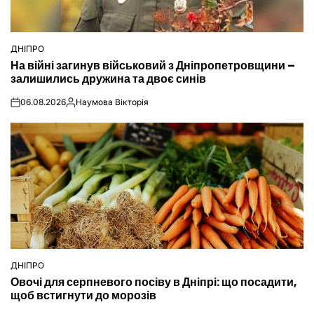
ДНІПРО
ОПУБЛІКУВАТИ
На війні загинув військовий з Дніпропетровщини –
У
залишились дружина та двоє синів
06.08.2026
Наумова Вікторія
on
Опубліковано
ДНІПРО
ОПУБЛІКУВАТИ
Овочі для серпневого посіву в Дніпрі: що посадити,
У
щоб встигнути до морозів