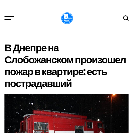
Перейти
до
вмісту
DPChas
В Днепре на
Слобожанском произошел
пожар в квартире: есть
пострадавший