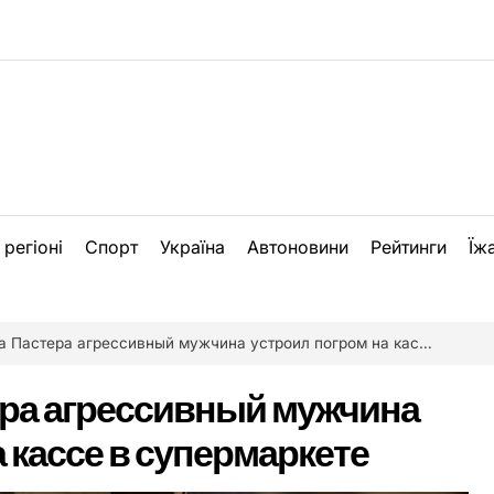
 регіоні
Спорт
Україна
Автоновини
Рейтинги
Їж
астера агрессивный мужчина устроил погром на кассе в супермаркете
ера агрессивный мужчина
 кассе в супермаркете