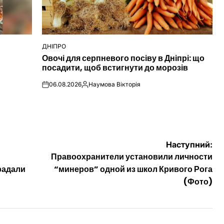
ДНІПРО
ОПУБЛІКУВАТИ
Овочі для серпневого посіву в Дніпрі: що
У
посадити, щоб встигнути до морозів
06.08.2026
Наумова Вікторія
on
Опубліковано
Наступний:
Правоохранители установили личности
радали
“минеров” одной из школ Кривого Рога
(Фото)