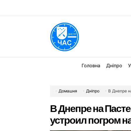
Перейти
до
вмісту
DPChas
Головна
Дніпро
У
Домашня
Дніпро
В Днепре на П
В Днепре на Паст
устроил погром на