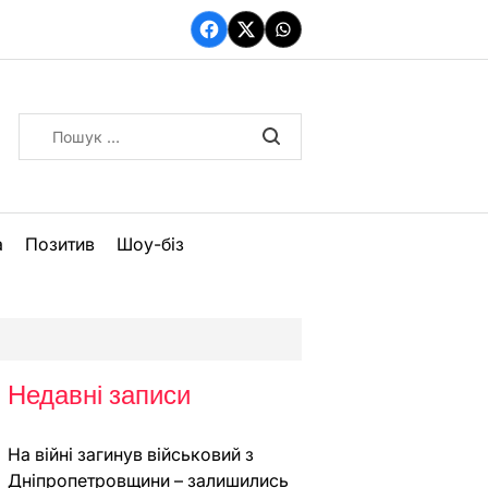
Facebook
Twitter
WhatsApp
Пошук:
а
Позитив
Шоу-біз
Недавні записи
На війні загинув військовий з
Дніпропетровщини – залишились