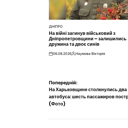
ДНІПРО
ОПУБЛІКУВАТИ
На війні загинув військовий з
У
Дніпропетровщини – залишились
дружина та двоє синів
06.08.2026
Наумова Вікторія
on
Опубліковано
Навігація
Попередній:
На Харьковщине столкнулись два
записів
автобуса: шесть пассажиров пост
(Фото)