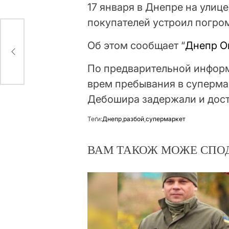
17 января в Днепре на улиц
покупателей устроил погром
два
Об этом сообщает “
Днепр О
По предварительной информ
врем пребывания в супермар
Дебошира задержали и дост
Теґи:
Днепр
,
разбой
,
супермаркет
ВАМ ТАКОЖ МОЖЕ СПО