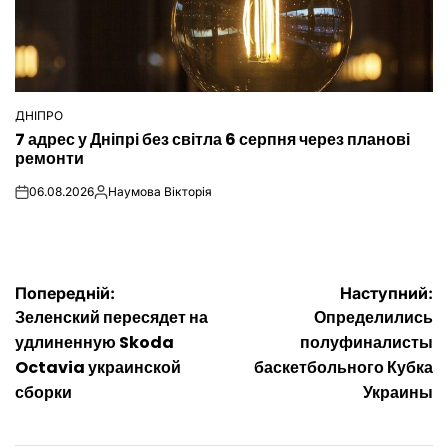
ДНІПРО
ОПУБЛІКУВАТИ
7 адрес у Дніпрі без світла 6 серпня через планові
У
ремонти
06.08.2026
Наумова Вікторія
on
Опубліковано
Навігація
Попередній:
Наступний:
Зеленский пересядет на
Определились
записів
удлиненную Skoda
полуфиналисты
Octavia украинской
баскетбольного Кубка
сборки
Украины