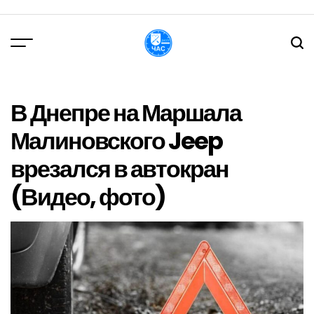
Перейти
до
вмісту
DPChas
В Днепре на Маршала
Малиновского Jeep
врезался в автокран
(Видео, фото)