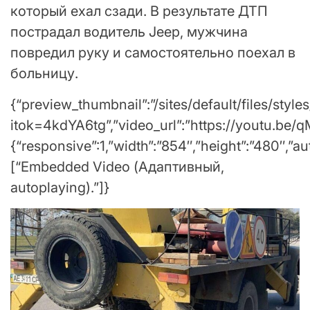
который ехал сзади. В результате ДТП
пострадал водитель Jeep, мужчина
повредил руку и самостоятельно поехал в
больницу.
{“preview_thumbnail”:”/sites/default/files/
itok=4kdYA6tg”,”video_url”:”https://youtu.be/
{“responsive”:1,”width”:”854″,”height”:”480″,”a
[“Embedded Video (Адаптивный,
autoplaying).”]}