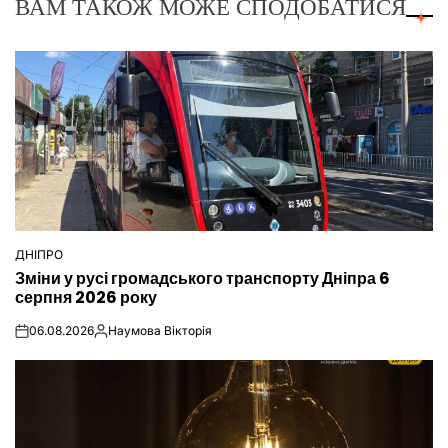
ВАМ ТАКОЖ МОЖЕ СПОДОБАТИСЯ
ДНІПРО
ОПУБЛІКУВАТИ
Зміни у русі громадського транспорту Дніпра 6
У
серпня 2026 року
06.08.2026
Наумова Вікторія
on
Опубліковано