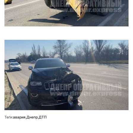
Теґи:
авария
,
Днепр
,
ДТП