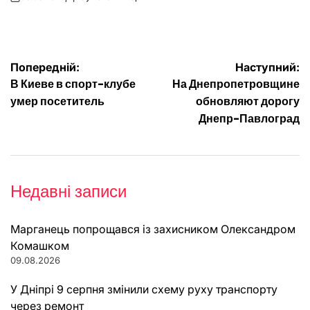
on
Опубліковано
Навігація
Попередній:
Наступний:
В Киеве в спорт-клубе
На Днепропетровщине
записів
умер посетитель
обновляют дорогу
Днепр-Павлоград
Недавні записи
Марганець попрощався із захисником Олександром
Комашком
09.08.2026
У Дніпрі 9 серпня змінили схему руху транспорту
через ремонт