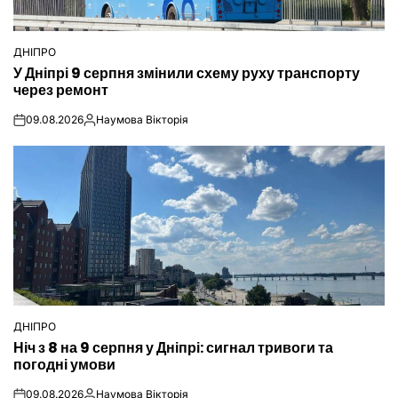
ДНІПРО
ОПУБЛІКУВАТИ
У Дніпрі 9 серпня змінили схему руху транспорту
У
через ремонт
09.08.2026
Наумова Вікторія
on
Опубліковано
ДНІПРО
ОПУБЛІКУВАТИ
Ніч з 8 на 9 серпня у Дніпрі: сигнал тривоги та
У
погодні умови
09.08.2026
Наумова Вікторія