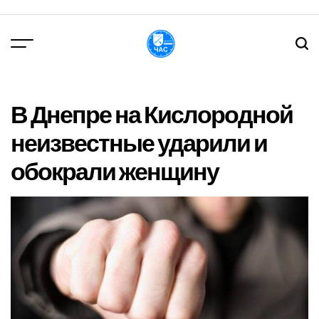
Перейти
до
вмісту
DPChas
В Днепре на Кислородной
неизвестные ударили и
обокрали женщину