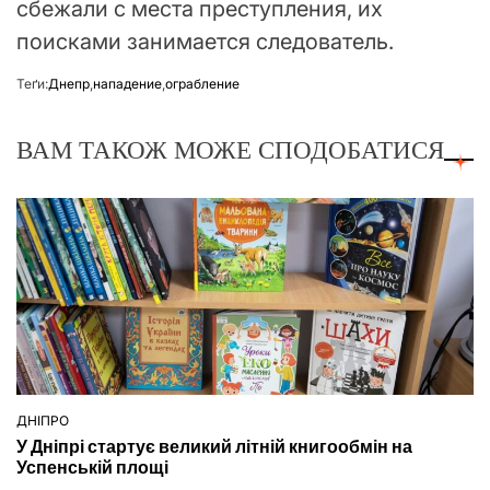
сбежали с места преступления, их
поисками занимается следователь.
Теґи:
Днепр
,
нападение
,
ограбление
ВАМ ТАКОЖ МОЖЕ СПОДОБАТИСЯ
ДНІПРО
ОПУБЛІКУВАТИ
У Дніпрі стартує великий літній книгообмін на
У
Успенській площі