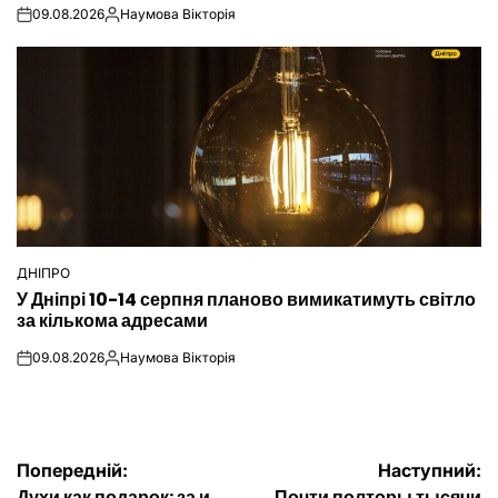
09.08.2026
Наумова Вікторія
on
Опубліковано
ДНІПРО
ОПУБЛІКУВАТИ
У Дніпрі 10-14 серпня планово вимикатимуть світло
У
за кількома адресами
09.08.2026
Наумова Вікторія
on
Опубліковано
Навігація
Попередній:
Наступний:
Духи как подарок: за и
Почти полторы тысячи