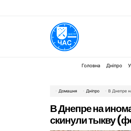
Перейти
до
вмісту
DPChas
Головна
Дніпро
У
Домашня
Дніпро
В Днепре н
В Днепре на инома
скинули тыкву (ф