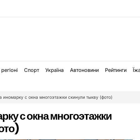
 регіоні
Спорт
Україна
Автоновини
Рейтинги
Їж
а иномарку с окна многоэтажки скинули тыкву (фото)
рку с окна многоэтажки
ото)