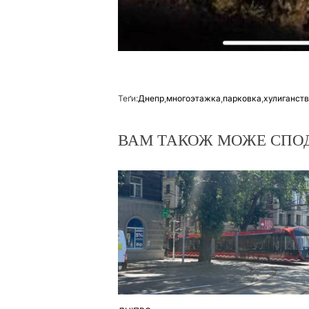
Теґи:
Днепр
,
многоэтажка
,
парковка
,
хулиганст
ВАМ ТАКОЖ МОЖЕ СПО