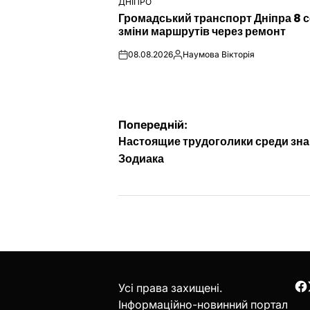
ДНІПРО
ОПУБЛІКУВАТИ
Громадський транспорт Дніпра 8 с
У
зміни маршрутів через ремонт
08.08.2026
Наумова Вікторія
on
Опубліковано
Навігація
Попередній:
Настоящие трудоголики среди зн
записів
Зодиака
Усі права захищені.
F
Інформаційно-новинний портал