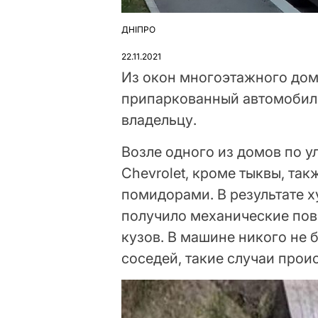
ДНІПРО
ОПУБЛІКУВАТИ
У
22.11.2021
Из окон многоэтажного дом
припаркованный автомобиль
владельцу.
Возле одного из домов по у
Chevrolet, кроме тыквы, та
помидорами. В результате х
получило механические пов
кузов. В машине никого не 
соседей, такие случаи прои