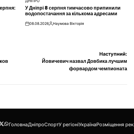
ДНІПРО
ОПУБЛІКУВАТИ
ерпня:
У Дніпрі 8 серпня тимчасово припинили
У
водопостачання за кількома адресами
08.08.2026
Наумова Вікторія
on
Опубліковано
Наступний:
аков
Йовичевич назвал Довбика лучшим
форвардом чемпионата
Головна
Дніпро
Спорт
У регіоні
Україна
Розміщення ре
acebook
Twitter
WhatsApp