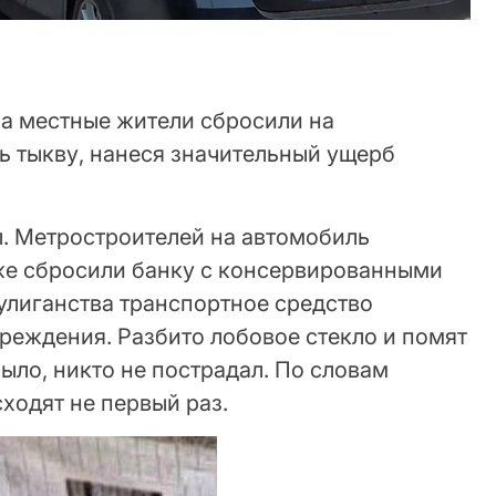
а местные жители сбросили на
 тыкву, нанеся значительный ущерб
л. Метростроителей на автомобиль
кже сбросили банку с консервированными
улиганства транспортное средство
реждения. Разбито лобовое стекло и помят
было, никто не пострадал. По словам
сходят не первый раз.