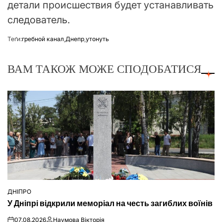
детали происшествия будет устанавливать
следователь.
Теґи:
гребной канал
,
Днепр
,
утонуть
ВАМ ТАКОЖ МОЖЕ СПОДОБАТИСЯ
ДНІПРО
ОПУБЛІКУВАТИ
У Дніпрі відкрили меморіал на честь загиблих воїнів
У
07.08.2026
Наумова Вікторія