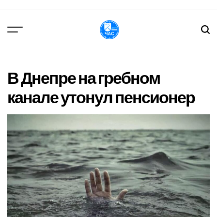
Перейти
до
вмісту
DPChas
В Днепре на гребном
канале утонул пенсионер