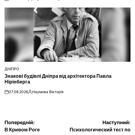
on
Опубліковано
ДНІПРО
ОПУБЛІКУВАТИ
Знакові будівлі Дніпра від архітектора Павла
У
Нірінберга
07.08.2026
Наумова Вікторія
on
Опубліковано
Навігація
Попередній:
Наступний:
В Кривом Роге
Психологический тест по